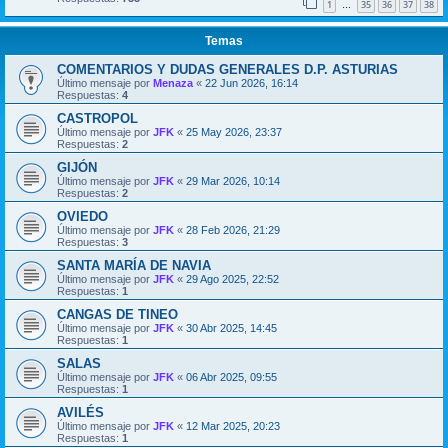
1
35
36
37
38
…
Temas
COMENTARIOS Y DUDAS GENERALES D.P. ASTURIAS
Último mensaje por
Menaza
«
22 Jun 2026, 16:14
Respuestas:
4
CASTROPOL
Último mensaje por
JFK
«
25 May 2026, 23:37
Respuestas:
2
GIJÓN
Último mensaje por
JFK
«
29 Mar 2026, 10:14
Respuestas:
2
OVIEDO
Último mensaje por
JFK
«
28 Feb 2026, 21:29
Respuestas:
3
SANTA MARÍA DE NAVIA
Último mensaje por
JFK
«
29 Ago 2025, 22:52
Respuestas:
1
CANGAS DE TINEO
Último mensaje por
JFK
«
30 Abr 2025, 14:45
Respuestas:
1
SALAS
Último mensaje por
JFK
«
06 Abr 2025, 09:55
Respuestas:
1
AVILÉS
Último mensaje por
JFK
«
12 Mar 2025, 20:23
Respuestas:
1