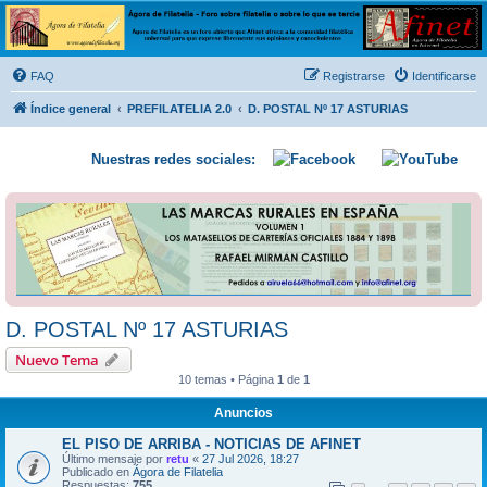
Ágora de Filatelia
Foro sobre filatelia o sobre lo que se tercie. Ágora de Filatelia es un foro abierto que Afinet
ofrece a la comunidad filatélica universal para que exprese libremente sus opiniones y
FAQ
Registrarse
Identificarse
conocimientos
Índice general
PREFILATELIA 2.0
D. POSTAL Nº 17 ASTURIAS
Nuestras redes sociales:
D. POSTAL Nº 17 ASTURIAS
Nuevo Tema
10 temas • Página
1
de
1
Anuncios
EL PISO DE ARRIBA - NOTICIAS DE AFINET
Último mensaje por
retu
«
27 Jul 2026, 18:27
Publicado en
Ágora de Filatelia
Respuestas:
755