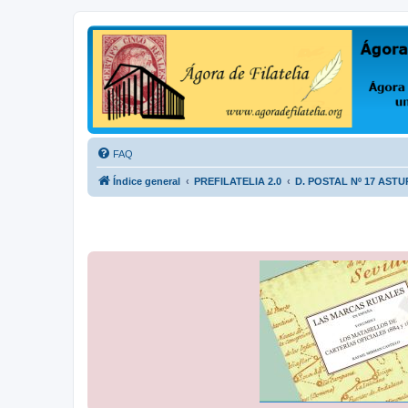
Ágora de Filatelia
Foro sobre filatelia o sobre lo que se tercie. Ágora de Filatelia es un f
FAQ
Índice general
PREFILATELIA 2.0
D. POSTAL Nº 17 ASTU