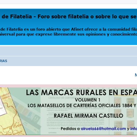
oro abierto que Afinet ofrece a la comunidad filatélica universal para que exprese libremente s
RIAS
N