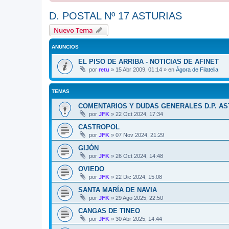
D. POSTAL Nº 17 ASTURIAS
Nuevo Tema
ANUNCIOS
EL PISO DE ARRIBA - NOTICIAS DE AFINET
por
retu
»
15 Abr 2009, 01:14
» en
Ágora de Filatelia
TEMAS
COMENTARIOS Y DUDAS GENERALES D.P. AS
por
JFK
»
22 Oct 2024, 17:34
CASTROPOL
por
JFK
»
07 Nov 2024, 21:29
GIJÓN
por
JFK
»
26 Oct 2024, 14:48
OVIEDO
por
JFK
»
22 Dic 2024, 15:08
SANTA MARÍA DE NAVIA
por
JFK
»
29 Ago 2025, 22:50
CANGAS DE TINEO
por
JFK
»
30 Abr 2025, 14:44