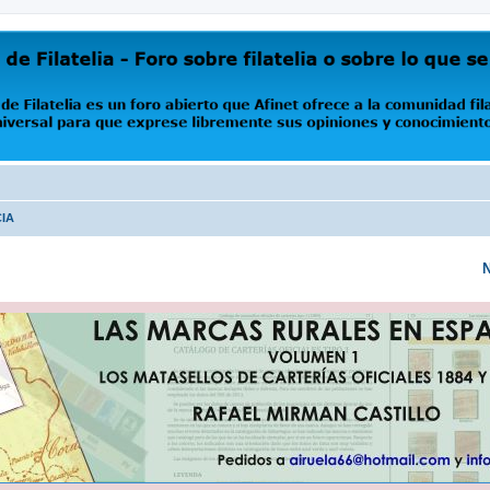
oro abierto que Afinet ofrece a la comunidad filatélica universal para que exprese libremente s
CIA
N