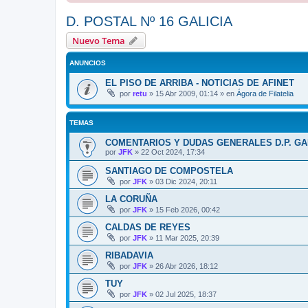
D. POSTAL Nº 16 GALICIA
Nuevo Tema
ANUNCIOS
EL PISO DE ARRIBA - NOTICIAS DE AFINET
por
retu
»
15 Abr 2009, 01:14
» en
Ágora de Filatelia
TEMAS
COMENTARIOS Y DUDAS GENERALES D.P. GA
por
JFK
»
22 Oct 2024, 17:34
SANTIAGO DE COMPOSTELA
por
JFK
»
03 Dic 2024, 20:11
LA CORUÑA
por
JFK
»
15 Feb 2026, 00:42
CALDAS DE REYES
por
JFK
»
11 Mar 2025, 20:39
RIBADAVIA
por
JFK
»
26 Abr 2026, 18:12
TUY
por
JFK
»
02 Jul 2025, 18:37