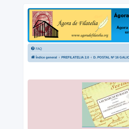
Ágora de Filatelia
Foro sobre filatelia o sobre lo que se tercie. Ágora de Filatelia es un f
FAQ
Índice general
PREFILATELIA 2.0
D. POSTAL Nº 16 GALI