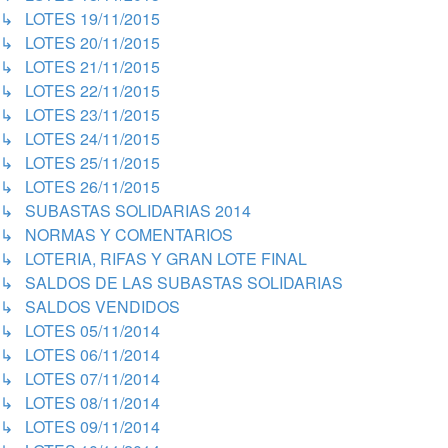
↳ LOTES 19/11/2015
↳ LOTES 20/11/2015
↳ LOTES 21/11/2015
↳ LOTES 22/11/2015
↳ LOTES 23/11/2015
↳ LOTES 24/11/2015
↳ LOTES 25/11/2015
↳ LOTES 26/11/2015
↳ SUBASTAS SOLIDARIAS 2014
↳ NORMAS Y COMENTARIOS
↳ LOTERIA, RIFAS Y GRAN LOTE FINAL
↳ SALDOS DE LAS SUBASTAS SOLIDARIAS
↳ SALDOS VENDIDOS
↳ LOTES 05/11/2014
↳ LOTES 06/11/2014
↳ LOTES 07/11/2014
↳ LOTES 08/11/2014
↳ LOTES 09/11/2014