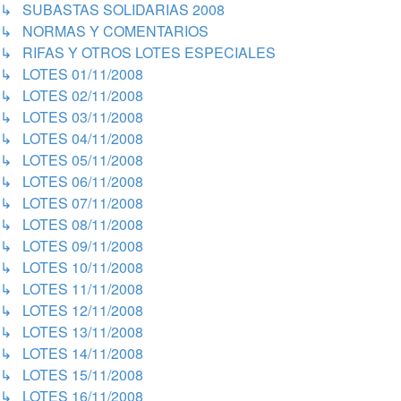
↳ SUBASTAS SOLIDARIAS 2008
↳ NORMAS Y COMENTARIOS
↳ RIFAS Y OTROS LOTES ESPECIALES
↳ LOTES 01/11/2008
↳ LOTES 02/11/2008
↳ LOTES 03/11/2008
↳ LOTES 04/11/2008
↳ LOTES 05/11/2008
↳ LOTES 06/11/2008
↳ LOTES 07/11/2008
↳ LOTES 08/11/2008
↳ LOTES 09/11/2008
↳ LOTES 10/11/2008
↳ LOTES 11/11/2008
↳ LOTES 12/11/2008
↳ LOTES 13/11/2008
↳ LOTES 14/11/2008
↳ LOTES 15/11/2008
↳ LOTES 16/11/2008