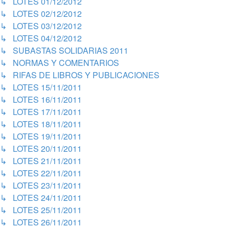
↳ LOTES 01/12/2012
↳ LOTES 02/12/2012
↳ LOTES 03/12/2012
↳ LOTES 04/12/2012
↳ SUBASTAS SOLIDARIAS 2011
↳ NORMAS Y COMENTARIOS
↳ RIFAS DE LIBROS Y PUBLICACIONES
↳ LOTES 15/11/2011
↳ LOTES 16/11/2011
↳ LOTES 17/11/2011
↳ LOTES 18/11/2011
↳ LOTES 19/11/2011
↳ LOTES 20/11/2011
↳ LOTES 21/11/2011
↳ LOTES 22/11/2011
↳ LOTES 23/11/2011
↳ LOTES 24/11/2011
↳ LOTES 25/11/2011
↳ LOTES 26/11/2011