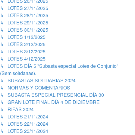
↳ LOTES 26/11/2025
↳ LOTES 27/11/2025
↳ LOTES 28/11/2025
↳ LOTES 29/11/2025
↳ LOTES 30/11/2025
↳ LOTES 1/12/2025
↳ LOTES 2/12/2025
↳ LOTES 3/12/2025
↳ LOTES 4/12/2025
↳ LOTES DÍA 5 "Subasta especial Lotes de Conjunto"
(Semisolidarias).
↳ SUBASTAS SOLIDARIAS 2024
↳ NORMAS Y COMENTARIOS
↳ SUBASTA ESPECIAL PRESENCIAL DÍA 30
↳ GRAN LOTE FINAL DÍA 4 DE DICIEMBRE
↳ RIFAS 2024
↳ LOTES 21/11/2024
↳ LOTES 22/11/2024
↳ LOTES 23/11/2024