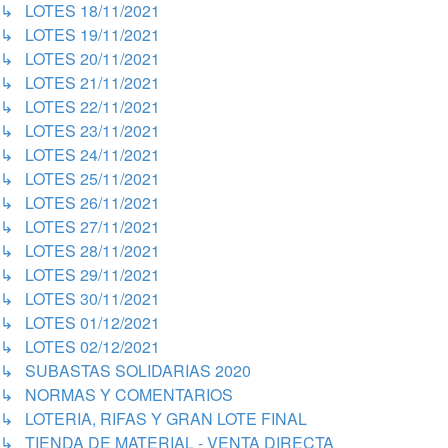
↳ LOTES 18/11/2021
↳ LOTES 19/11/2021
↳ LOTES 20/11/2021
↳ LOTES 21/11/2021
↳ LOTES 22/11/2021
↳ LOTES 23/11/2021
↳ LOTES 24/11/2021
↳ LOTES 25/11/2021
↳ LOTES 26/11/2021
↳ LOTES 27/11/2021
↳ LOTES 28/11/2021
↳ LOTES 29/11/2021
↳ LOTES 30/11/2021
↳ LOTES 01/12/2021
↳ LOTES 02/12/2021
↳ SUBASTAS SOLIDARIAS 2020
↳ NORMAS Y COMENTARIOS
↳ LOTERIA, RIFAS Y GRAN LOTE FINAL
↳ TIENDA DE MATERIAL - VENTA DIRECTA