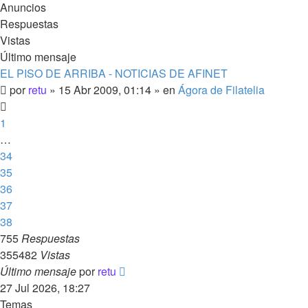
Anuncios
Respuestas
Vistas
Último mensaje
EL PISO DE ARRIBA - NOTICIAS DE AFINET
por
retu
»
15 Abr 2009, 01:14
» en
Ágora de Filatelia
1
…
34
35
36
37
38
755
Respuestas
355482
Vistas
Último mensaje
por
retu
27 Jul 2026, 18:27
Temas