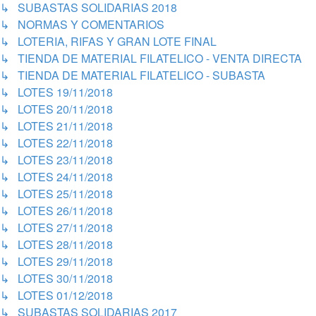
↳ SUBASTAS SOLIDARIAS 2018
↳ NORMAS Y COMENTARIOS
↳ LOTERIA, RIFAS Y GRAN LOTE FINAL
↳ TIENDA DE MATERIAL FILATELICO - VENTA DIRECTA
↳ TIENDA DE MATERIAL FILATELICO - SUBASTA
↳ LOTES 19/11/2018
↳ LOTES 20/11/2018
↳ LOTES 21/11/2018
↳ LOTES 22/11/2018
↳ LOTES 23/11/2018
↳ LOTES 24/11/2018
↳ LOTES 25/11/2018
↳ LOTES 26/11/2018
↳ LOTES 27/11/2018
↳ LOTES 28/11/2018
↳ LOTES 29/11/2018
↳ LOTES 30/11/2018
↳ LOTES 01/12/2018
↳ SUBASTAS SOLIDARIAS 2017