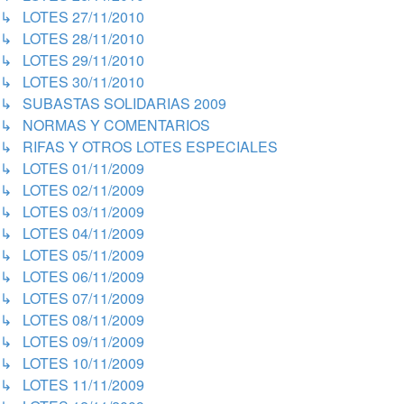
↳ LOTES 27/11/2010
↳ LOTES 28/11/2010
↳ LOTES 29/11/2010
↳ LOTES 30/11/2010
↳ SUBASTAS SOLIDARIAS 2009
↳ NORMAS Y COMENTARIOS
↳ RIFAS Y OTROS LOTES ESPECIALES
↳ LOTES 01/11/2009
↳ LOTES 02/11/2009
↳ LOTES 03/11/2009
↳ LOTES 04/11/2009
↳ LOTES 05/11/2009
↳ LOTES 06/11/2009
↳ LOTES 07/11/2009
↳ LOTES 08/11/2009
↳ LOTES 09/11/2009
↳ LOTES 10/11/2009
↳ LOTES 11/11/2009