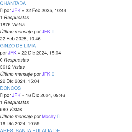
CHANTADA
por
JFK
»
22 Feb 2025, 10:44
1
Respuestas
1875
Vistas
Último mensaje
por
JFK
22 Feb 2025, 10:46
GINZO DE LIMIA
por
JFK
»
22 Dic 2024, 15:04
0
Respuestas
3612
Vistas
Último mensaje
por
JFK
22 Dic 2024, 15:04
DONCOS
por
JFK
»
16 Dic 2024, 09:46
1
Respuestas
580
Vistas
Último mensaje
por
Mochy
16 Dic 2024, 10:59
ARES, SANTA EULALIA DE