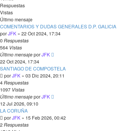
Respuestas
Vistas
Último mensaje
COMENTARIOS Y DUDAS GENERALES D.P. GALICIA
por
JFK
»
22 Oct 2024, 17:34
0
Respuestas
564
Vistas
Último mensaje
por
JFK
22 Oct 2024, 17:34
SANTIAGO DE COMPOSTELA
por
JFK
»
03 Dic 2024, 20:11
4
Respuestas
1097
Vistas
Último mensaje
por
JFK
12 Jul 2026, 09:10
LA CORUÑA
por
JFK
»
15 Feb 2026, 00:42
2
Respuestas