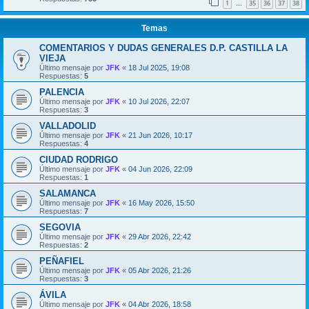
1
35
36
37
38
…
Temas
COMENTARIOS Y DUDAS GENERALES D.P. CASTILLA LA
VIEJA
Último mensaje por
JFK
«
18 Jul 2025, 19:08
Respuestas:
5
PALENCIA
Último mensaje por
JFK
«
10 Jul 2026, 22:07
Respuestas:
3
VALLADOLID
Último mensaje por
JFK
«
21 Jun 2026, 10:17
Respuestas:
4
CIUDAD RODRIGO
Último mensaje por
JFK
«
04 Jun 2026, 22:09
Respuestas:
1
SALAMANCA
Último mensaje por
JFK
«
16 May 2026, 15:50
Respuestas:
7
SEGOVIA
Último mensaje por
JFK
«
29 Abr 2026, 22:42
Respuestas:
2
PEÑAFIEL
Último mensaje por
JFK
«
05 Abr 2026, 21:26
Respuestas:
3
ÁVILA
Último mensaje por
JFK
«
04 Abr 2026, 18:58