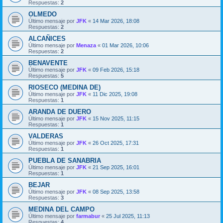
Respuestas:
2
OLMEDO
Último mensaje por
JFK
«
14 Mar 2026, 18:08
Respuestas:
2
ALCAÑICES
Último mensaje por
Menaza
«
01 Mar 2026, 10:06
Respuestas:
2
BENAVENTE
Último mensaje por
JFK
«
09 Feb 2026, 15:18
Respuestas:
5
RIOSECO (MEDINA DE)
Último mensaje por
JFK
«
11 Dic 2025, 19:08
Respuestas:
1
ARANDA DE DUERO
Último mensaje por
JFK
«
15 Nov 2025, 11:15
Respuestas:
1
VALDERAS
Último mensaje por
JFK
«
26 Oct 2025, 17:31
Respuestas:
1
PUEBLA DE SANABRIA
Último mensaje por
JFK
«
21 Sep 2025, 16:01
Respuestas:
1
BEJAR
Último mensaje por
JFK
«
08 Sep 2025, 13:58
Respuestas:
3
MEDINA DEL CAMPO
Último mensaje por
farmabur
«
25 Jul 2025, 11:13
Respuestas:
4