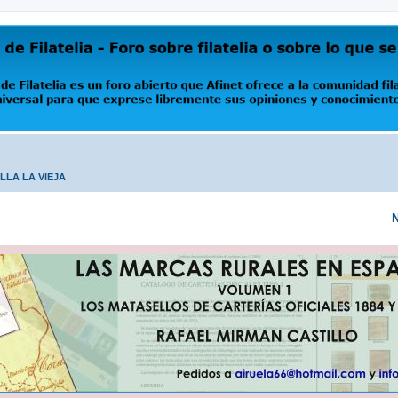
oro abierto que Afinet ofrece a la comunidad filatélica universal para que exprese libremente s
ILLA LA VIEJA
N