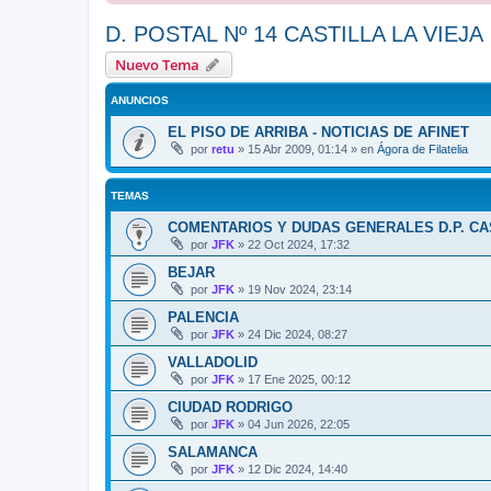
D. POSTAL Nº 14 CASTILLA LA VIEJA
Nuevo Tema
ANUNCIOS
EL PISO DE ARRIBA - NOTICIAS DE AFINET
por
retu
»
15 Abr 2009, 01:14
» en
Ágora de Filatelia
TEMAS
COMENTARIOS Y DUDAS GENERALES D.P. CAS
por
JFK
»
22 Oct 2024, 17:32
BEJAR
por
JFK
»
19 Nov 2024, 23:14
PALENCIA
por
JFK
»
24 Dic 2024, 08:27
VALLADOLID
por
JFK
»
17 Ene 2025, 00:12
CIUDAD RODRIGO
por
JFK
»
04 Jun 2026, 22:05
SALAMANCA
por
JFK
»
12 Dic 2024, 14:40