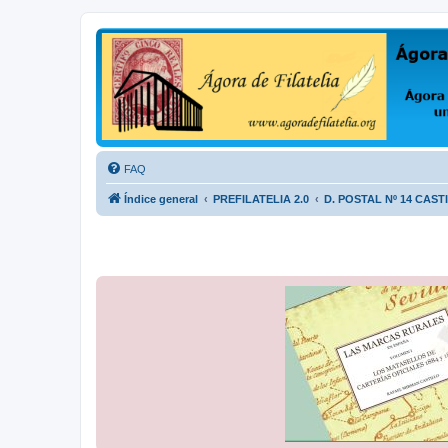
Ágora de Filatelia
Foro sobre filatelia o sobre lo que se tercie. Ágora de Filatelia es un f
FAQ
Índice general
PREFILATELIA 2.0
D. POSTAL Nº 14 CAST