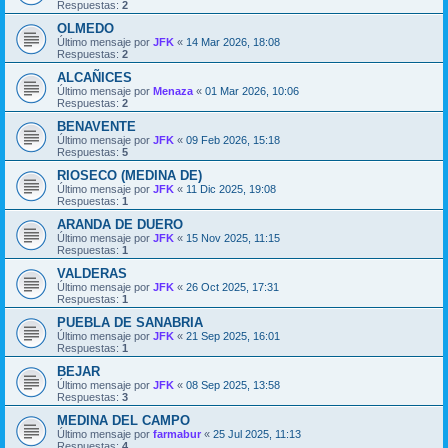
Respuestas:
2
OLMEDO
Último mensaje por
JFK
«
14 Mar 2026, 18:08
Respuestas:
2
ALCAÑICES
Último mensaje por
Menaza
«
01 Mar 2026, 10:06
Respuestas:
2
BENAVENTE
Último mensaje por
JFK
«
09 Feb 2026, 15:18
Respuestas:
5
RIOSECO (MEDINA DE)
Último mensaje por
JFK
«
11 Dic 2025, 19:08
Respuestas:
1
ARANDA DE DUERO
Último mensaje por
JFK
«
15 Nov 2025, 11:15
Respuestas:
1
VALDERAS
Último mensaje por
JFK
«
26 Oct 2025, 17:31
Respuestas:
1
PUEBLA DE SANABRIA
Último mensaje por
JFK
«
21 Sep 2025, 16:01
Respuestas:
1
BEJAR
Último mensaje por
JFK
«
08 Sep 2025, 13:58
Respuestas:
3
MEDINA DEL CAMPO
Último mensaje por
farmabur
«
25 Jul 2025, 11:13
Respuestas:
4