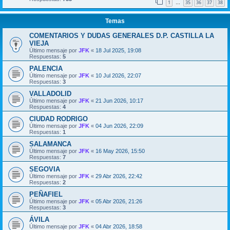
1
35
36
37
38
…
Temas
COMENTARIOS Y DUDAS GENERALES D.P. CASTILLA LA
VIEJA
Último mensaje por
JFK
«
18 Jul 2025, 19:08
Respuestas:
5
PALENCIA
Último mensaje por
JFK
«
10 Jul 2026, 22:07
Respuestas:
3
VALLADOLID
Último mensaje por
JFK
«
21 Jun 2026, 10:17
Respuestas:
4
CIUDAD RODRIGO
Último mensaje por
JFK
«
04 Jun 2026, 22:09
Respuestas:
1
SALAMANCA
Último mensaje por
JFK
«
16 May 2026, 15:50
Respuestas:
7
SEGOVIA
Último mensaje por
JFK
«
29 Abr 2026, 22:42
Respuestas:
2
PEÑAFIEL
Último mensaje por
JFK
«
05 Abr 2026, 21:26
Respuestas:
3
ÁVILA
Último mensaje por
JFK
«
04 Abr 2026, 18:58