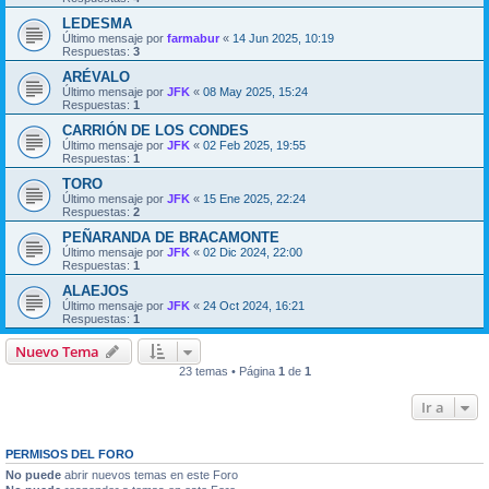
LEDESMA
Último mensaje por
farmabur
«
14 Jun 2025, 10:19
Respuestas:
3
ARÉVALO
Último mensaje por
JFK
«
08 May 2025, 15:24
Respuestas:
1
CARRIÓN DE LOS CONDES
Último mensaje por
JFK
«
02 Feb 2025, 19:55
Respuestas:
1
TORO
Último mensaje por
JFK
«
15 Ene 2025, 22:24
Respuestas:
2
PEÑARANDA DE BRACAMONTE
Último mensaje por
JFK
«
02 Dic 2024, 22:00
Respuestas:
1
ALAEJOS
Último mensaje por
JFK
«
24 Oct 2024, 16:21
Respuestas:
1
Nuevo Tema
23 temas • Página
1
de
1
Ir a
PERMISOS DEL FORO
No puede
abrir nuevos temas en este Foro