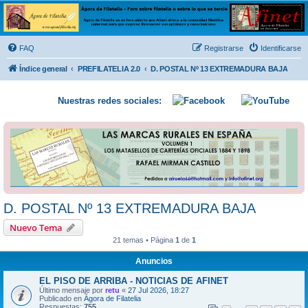
Ágora de Filatelia
Foro sobre filatelia o sobre lo que se tercie. Ágora de Filatelia es un foro abierto que Afinet
ofrece a la comunidad filatélica universal para que exprese libremente sus opiniones y
FAQ
Registrarse
Identificarse
conocimientos
Índice general
PREFILATELIA 2.0
D. POSTAL Nº 13 EXTREMADURA BAJA
Nuestras redes sociales:
D. POSTAL Nº 13 EXTREMADURA BAJA
Nuevo Tema
21 temas • Página
1
de
1
Anuncios
EL PISO DE ARRIBA - NOTICIAS DE AFINET
Último mensaje por
retu
«
27 Jul 2026, 18:27
Publicado en
Ágora de Filatelia
Respuestas:
755