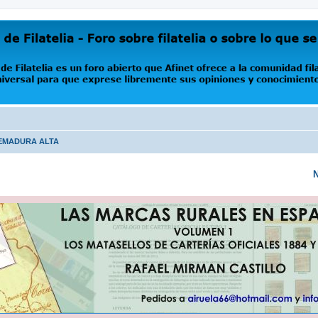
oro abierto que Afinet ofrece a la comunidad filatélica universal para que exprese libremente s
REMADURA ALTA
N