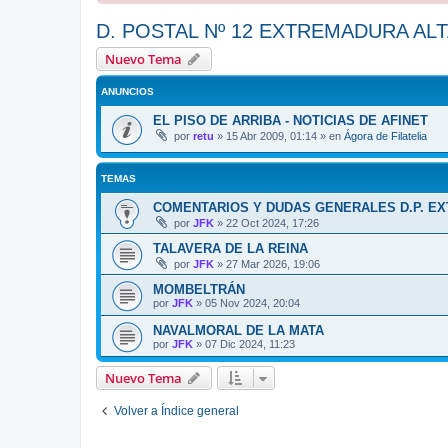
D. POSTAL Nº 12 EXTREMADURA AL
Nuevo Tema
ANUNCIOS
EL PISO DE ARRIBA - NOTICIAS DE AFINET
por
retu
»
15 Abr 2009, 01:14
» en
Ágora de Filatelia
TEMAS
COMENTARIOS Y DUDAS GENERALES D.P. E
por
JFK
»
22 Oct 2024, 17:26
TALAVERA DE LA REINA
por
JFK
»
27 Mar 2026, 19:06
MOMBELTRÁN
por
JFK
»
05 Nov 2024, 20:04
NAVALMORAL DE LA MATA
por
JFK
»
07 Dic 2024, 11:23
Nuevo Tema
Volver a Índice general