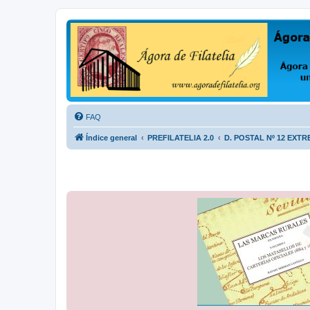
Ágora de Filatelia
Foro sobre filatelia o sobre lo que se tercie. Ágora de Filatelia es un f
FAQ
Índice general
PREFILATELIA 2.0
D. POSTAL Nº 12 EXT