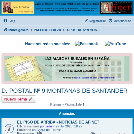
Ágora de Filatelia
Foro sobre filatelia o sobre lo que se tercie. Ágora de Filatelia es un foro abierto que Afinet
ofrece a la comunidad filatélica universal para que exprese libremente sus opiniones y
FAQ
Registrarse
Identificarse
conocimientos
Índice general
PREFILATELIA 2.0
D. POSTAL Nº 9 MONTAÑAS DE SANTANDER
Nuestras redes sociales:
D. POSTAL Nº 9 MONTAÑAS DE SANTANDER
Nuevo Tema
8 temas • Página
1
de
1
Anuncios
EL PISO DE ARRIBA - NOTICIAS DE AFINET
Último mensaje por
retu
«
27 Jul 2026, 18:27
Publicado en
Ágora de Filatelia
Respuestas:
755