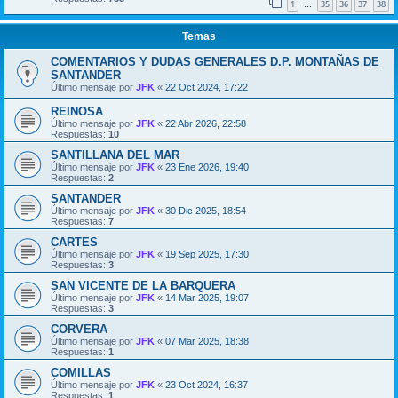
1
35
36
37
38
…
Temas
COMENTARIOS Y DUDAS GENERALES D.P. MONTAÑAS DE
SANTANDER
Último mensaje por
JFK
«
22 Oct 2024, 17:22
REINOSA
Último mensaje por
JFK
«
22 Abr 2026, 22:58
Respuestas:
10
SANTILLANA DEL MAR
Último mensaje por
JFK
«
23 Ene 2026, 19:40
Respuestas:
2
SANTANDER
Último mensaje por
JFK
«
30 Dic 2025, 18:54
Respuestas:
7
CARTES
Último mensaje por
JFK
«
19 Sep 2025, 17:30
Respuestas:
3
SAN VICENTE DE LA BARQUERA
Último mensaje por
JFK
«
14 Mar 2025, 19:07
Respuestas:
3
CORVERA
Último mensaje por
JFK
«
07 Mar 2025, 18:38
Respuestas:
1
COMILLAS
Último mensaje por
JFK
«
23 Oct 2024, 16:37
Respuestas:
1