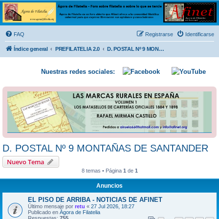
Ágora de Filatelia
Foro sobre filatelia o sobre lo que se tercie. Ágora de Filatelia es un foro abierto que Afinet
ofrece a la comunidad filatélica universal para que exprese libremente sus opiniones y
FAQ
Registrarse
Identificarse
conocimientos
Índice general
PREFILATELIA 2.0
D. POSTAL Nº 9 MONTAÑAS DE SANTANDER
Nuestras redes sociales:
D. POSTAL Nº 9 MONTAÑAS DE SANTANDER
Nuevo Tema
8 temas • Página
1
de
1
Anuncios
EL PISO DE ARRIBA - NOTICIAS DE AFINET
Último mensaje por
retu
«
27 Jul 2026, 18:27
Publicado en
Ágora de Filatelia
Respuestas:
755