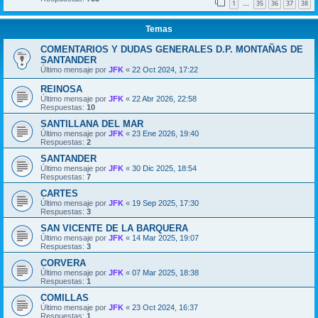
1
35
36
37
38
…
Temas
COMENTARIOS Y DUDAS GENERALES D.P. MONTAÑAS DE
SANTANDER
Último mensaje por
JFK
«
22 Oct 2024, 17:22
REINOSA
Último mensaje por
JFK
«
22 Abr 2026, 22:58
Respuestas:
10
SANTILLANA DEL MAR
Último mensaje por
JFK
«
23 Ene 2026, 19:40
Respuestas:
2
SANTANDER
Último mensaje por
JFK
«
30 Dic 2025, 18:54
Respuestas:
7
CARTES
Último mensaje por
JFK
«
19 Sep 2025, 17:30
Respuestas:
3
SAN VICENTE DE LA BARQUERA
Último mensaje por
JFK
«
14 Mar 2025, 19:07
Respuestas:
3
CORVERA
Último mensaje por
JFK
«
07 Mar 2025, 18:38
Respuestas:
1
COMILLAS
Último mensaje por
JFK
«
23 Oct 2024, 16:37
Respuestas:
1