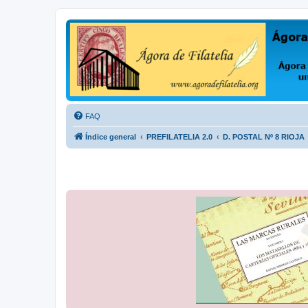
Ágora de Filatelia
Foro sobre filatelia o sobre lo que se tercie. Ágora de Filatelia es un f
FAQ
Índice general
PREFILATELIA 2.0
D. POSTAL Nº 8 RIOJA