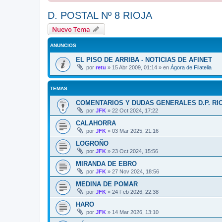
D. POSTAL Nº 8 RIOJA
Nuevo Tema
ANUNCIOS
EL PISO DE ARRIBA - NOTICIAS DE AFINET
por
retu
»
15 Abr 2009, 01:14
» en
Ágora de Filatelia
TEMAS
COMENTARIOS Y DUDAS GENERALES D.P. RI
por
JFK
»
22 Oct 2024, 17:22
CALAHORRA
por
JFK
»
03 Mar 2025, 21:16
LOGROÑO
por
JFK
»
23 Oct 2024, 15:56
MIRANDA DE EBRO
por
JFK
»
27 Nov 2024, 18:56
MEDINA DE POMAR
por
JFK
»
24 Feb 2026, 22:38
HARO
por
JFK
»
14 Mar 2026, 13:10