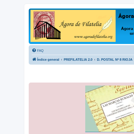
Ágora de Filatelia
Foro sobre filatelia o sobre lo que se tercie. Ágora de Filatelia es un f
FAQ
Índice general
PREFILATELIA 2.0
D. POSTAL Nº 8 RIOJA