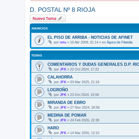
D. POSTAL Nº 8 RIOJA
Nuevo Tema
ANUNCIOS
EL PISO DE ARRIBA - NOTICIAS DE AFINET
por
retu
»
15 Abr 2009, 01:14
» en
Ágora de Filatelia
TEMAS
COMENTARIOS Y DUDAS GENERALES D.P. RI
por
JFK
»
22 Oct 2024, 17:22
CALAHORRA
por
JFK
»
03 Mar 2025, 21:16
LOGROÑO
por
JFK
»
23 Oct 2024, 15:56
MIRANDA DE EBRO
por
JFK
»
27 Nov 2024, 18:56
MEDINA DE POMAR
por
JFK
»
24 Feb 2026, 22:38
HARO
por
JFK
»
14 Mar 2026, 13:10