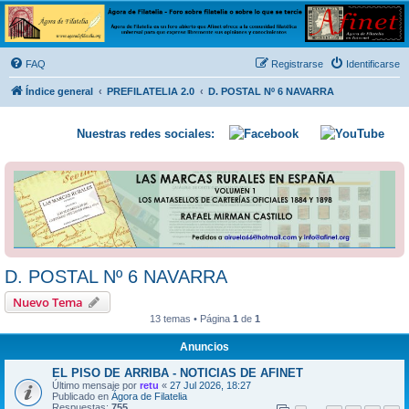
Ágora de Filatelia
Foro sobre filatelia o sobre lo que se tercie. Ágora de Filatelia es un foro abierto que Afinet
ofrece a la comunidad filatélica universal para que exprese libremente sus opiniones y
FAQ
Registrarse
Identificarse
conocimientos
Índice general
PREFILATELIA 2.0
D. POSTAL Nº 6 NAVARRA
Nuestras redes sociales:
D. POSTAL Nº 6 NAVARRA
Nuevo Tema
13 temas • Página
1
de
1
Anuncios
EL PISO DE ARRIBA - NOTICIAS DE AFINET
Último mensaje por
retu
«
27 Jul 2026, 18:27
Publicado en
Ágora de Filatelia
Respuestas:
755