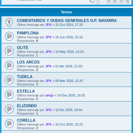
1
35
36
37
38
…
Temas
COMENTARIOS Y DUDAS GENERALES D.P. NAVARRA
Último mensaje por
JFK
«
22 Oct 2024, 17:20
PAMPLONA
Último mensaje por
JFK
«
16 Jun 2026, 22:10
Respuestas:
8
OLITE
Último mensaje por
JFK
«
10 May 2026, 12:24
Respuestas:
1
LOS ARCOS
Último mensaje por
JFK
«
01 Abr 2026, 21:03
Respuestas:
2
TUDELA
Último mensaje por
JFK
«
09 Mar 2026, 21:47
Respuestas:
3
ESTELLA
Último mensaje por
artigi
«
14 Ene 2026, 19:25
Respuestas:
5
ELIZONDO
Último mensaje por
JFK
«
10 Dic 2025, 19:44
Respuestas:
1
CORELLA
Último mensaje por
JFK
«
15 Oct 2025, 23:23
Respuestas:
2