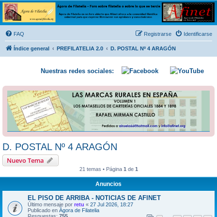
Ágora de Filatelia
Foro sobre filatelia o sobre lo que se tercie. Ágora de Filatelia es un foro abierto que Afinet
ofrece a la comunidad filatélica universal para que exprese libremente sus opiniones y
FAQ
Registrarse
Identificarse
conocimientos
Índice general
PREFILATELIA 2.0
D. POSTAL Nº 4 ARAGÓN
Nuestras redes sociales:
D. POSTAL Nº 4 ARAGÓN
Nuevo Tema
21 temas • Página
1
de
1
Anuncios
EL PISO DE ARRIBA - NOTICIAS DE AFINET
Último mensaje por
retu
«
27 Jul 2026, 18:27
Publicado en
Ágora de Filatelia
Respuestas:
755