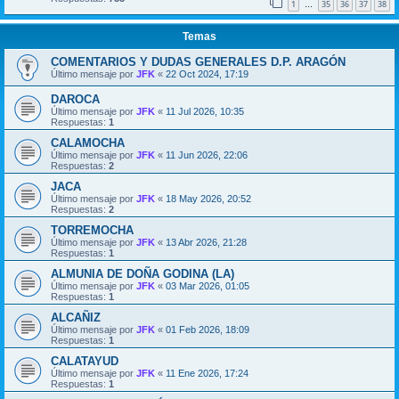
1
35
36
37
38
…
Temas
COMENTARIOS Y DUDAS GENERALES D.P. ARAGÓN
Último mensaje por
JFK
«
22 Oct 2024, 17:19
DAROCA
Último mensaje por
JFK
«
11 Jul 2026, 10:35
Respuestas:
1
CALAMOCHA
Último mensaje por
JFK
«
11 Jun 2026, 22:06
Respuestas:
2
JACA
Último mensaje por
JFK
«
18 May 2026, 20:52
Respuestas:
2
TORREMOCHA
Último mensaje por
JFK
«
13 Abr 2026, 21:28
Respuestas:
1
ALMUNIA DE DOÑA GODINA (LA)
Último mensaje por
JFK
«
03 Mar 2026, 01:05
Respuestas:
1
ALCAÑIZ
Último mensaje por
JFK
«
01 Feb 2026, 18:09
Respuestas:
1
CALATAYUD
Último mensaje por
JFK
«
11 Ene 2026, 17:24
Respuestas:
1