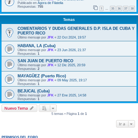
Publicado en
Ágora de Filatelia
Respuestas:
755
1
35
36
37
38
…
Temas
COMENTARIOS Y DUDAS GENERALES D.P. ISLA DE CUBA Y
PUERTO RICO
Último mensaje por
JFK
«
22 Oct 2024, 19:57
HABANA, LA (Cuba)
Último mensaje por
JFK
«
23 Jun 2026, 21:37
Respuestas:
1
SAN JUAN DE PUERTO RICO
Último mensaje por
JFK
«
12 Dic 2025, 20:59
Respuestas:
2
MAYAGÜEZ (Puerto Rico)
Último mensaje por
JFK
«
09 May 2025, 19:17
Respuestas:
1
BEJUCAL (Cuba)
Último mensaje por
JFK
«
27 Ene 2025, 14:58
Respuestas:
1
Nuevo Tema
5 temas • Página
1
de
1
Ir a
PERMISOS DEL FORO