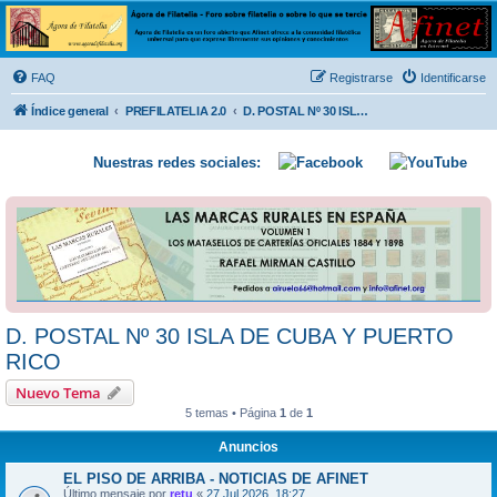
Ágora de Filatelia
Foro sobre filatelia o sobre lo que se tercie. Ágora de Filatelia es un foro abierto que Afinet
ofrece a la comunidad filatélica universal para que exprese libremente sus opiniones y
FAQ
Registrarse
Identificarse
conocimientos
Índice general
PREFILATELIA 2.0
D. POSTAL Nº 30 ISLA DE CUBA Y PUERTO RICO
Nuestras redes sociales:
D. POSTAL Nº 30 ISLA DE CUBA Y PUERTO
RICO
Nuevo Tema
5 temas • Página
1
de
1
Anuncios
EL PISO DE ARRIBA - NOTICIAS DE AFINET
Último mensaje por
retu
«
27 Jul 2026, 18:27