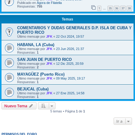
Publicado en
Ágora de Filatelia
Respuestas:
755
1
35
36
37
38
…
Temas
COMENTARIOS Y DUDAS GENERALES D.P. ISLA DE CUBA Y
PUERTO RICO
Último mensaje por
JFK
«
22 Oct 2024, 19:57
HABANA, LA (Cuba)
Último mensaje por
JFK
«
23 Jun 2026, 21:37
Respuestas:
1
SAN JUAN DE PUERTO RICO
Último mensaje por
JFK
«
12 Dic 2025, 20:59
Respuestas:
2
MAYAGÜEZ (Puerto Rico)
Último mensaje por
JFK
«
09 May 2025, 19:17
Respuestas:
1
BEJUCAL (Cuba)
Último mensaje por
JFK
«
27 Ene 2025, 14:58
Respuestas:
1
Nuevo Tema
5 temas • Página
1
de
1
Ir a
PERMISOS DEL FORO