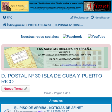
Ágora de Filatelia
Foro sobre filatelia o sobre lo que se tercie. Ágora de Filatelia es un foro abierto que Afinet
ofrece a la comunidad filatélica universal para que exprese libremente sus opiniones y
FAQ
Registrarse
Identificarse
conocimientos
Índice general
PREFILATELIA 2.0
D. POSTAL Nº 30 ISLA DE CUBA Y PUERTO RICO
Nuestras redes sociales:
D. POSTAL Nº 30 ISLA DE CUBA Y PUERTO
RICO
Nuevo Tema
5 temas • Página
1
de
1
Anuncios
EL PISO DE ARRIBA - NOTICIAS DE AFINET
Último mensaje por
retu
«
27 Jul 2026, 18:27