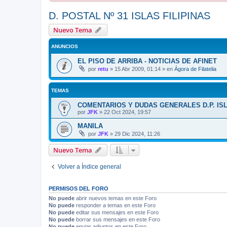
D. POSTAL Nº 31 ISLAS FILIPINAS
Nuevo Tema
ANUNCIOS
EL PISO DE ARRIBA - NOTICIAS DE AFINET
por
retu
»
15 Abr 2009, 01:14
» en
Ágora de Filatelia
TEMAS
COMENTARIOS Y DUDAS GENERALES D.P. ISL
por
JFK
»
22 Oct 2024, 19:57
MANILA
por
JFK
»
29 Dic 2024, 11:26
Nuevo Tema
Volver a Índice general
PERMISOS DEL FORO
No puede
abrir nuevos temas en este Foro
No puede
responder a temas en este Foro
No puede
editar sus mensajes en este Foro
No puede
borrar sus mensajes en este Foro
No puede
enviar adjuntos en este Foro