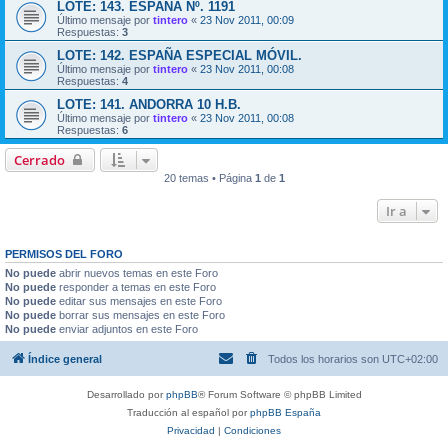
LOTE: 143. ESPAÑA Nº. 1191
Último mensaje por
tintero
«
23 Nov 2011, 00:09
Respuestas:
3
LOTE: 142. ESPAÑA ESPECIAL MÓVIL.
Último mensaje por
tintero
«
23 Nov 2011, 00:08
Respuestas:
4
LOTE: 141. ANDORRA 10 H.B.
Último mensaje por
tintero
«
23 Nov 2011, 00:08
Respuestas:
6
Cerrado
20 temas • Página
1
de
1
Ir a
PERMISOS DEL FORO
No puede
abrir nuevos temas en este Foro
No puede
responder a temas en este Foro
No puede
editar sus mensajes en este Foro
No puede
borrar sus mensajes en este Foro
No puede
enviar adjuntos en este Foro
Índice general
Todos los horarios son
UTC+02:00
Desarrollado por
phpBB
® Forum Software © phpBB Limited
Traducción al español por
phpBB España
Privacidad
|
Condiciones