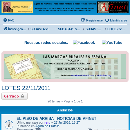
Ágora de Filatelia
Foro sobre filatelia o sobre lo que se tercie. Ágora de Filatelia es un foro abierto que Afinet
ofrece a la comunidad filatélica universal para que exprese libremente sus opiniones y
FAQ
Registrarse
Identificarse
conocimientos
Índice general
SUBASTAS SOLIDARIAS (In memoriam MENDOZA)
SUBASTAS SOLIDARIAS 2025 y anteriores
SUBASTAS SOLIDARIAS 2011
LOTES 22/11/2011
Nuestras redes sociales:
LOTES 22/11/2011
Cerrado
20 temas • Página
1
de
1
Anuncios
EL PISO DE ARRIBA - NOTICIAS DE AFINET
Último mensaje por
retu
«
27 Jul 2026, 18:27
Publicado en
Ágora de Filatelia
Respuestas:
755