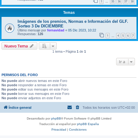
1
35
36
37
38
…
Temas
Imágenes de los premios, Normas e Información del GLF.
Sorteo 3 De DICIEMBRE
Último mensaje por
fernavidad
«
05 Dic 2023, 10:22
Respuestas:
126
1
4
5
6
7
…
Nuevo Tema
1 tema • Página
1
de
1
Ir a
PERMISOS DEL FORO
No puede
abrir nuevos temas en este Foro
No puede
responder a temas en este Foro
No puede
editar sus mensajes en este Foro
No puede
borrar sus mensajes en este Foro
No puede
enviar adjuntos en este Foro
Índice general
Todos los horarios son
UTC+02:00
Desarrollado por
phpBB
® Forum Software © phpBB Limited
Traducción al español por
phpBB España
Privacidad
|
Condiciones