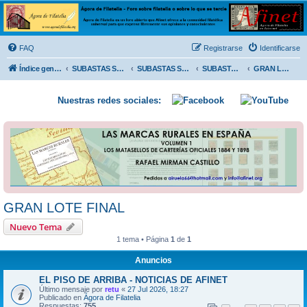
Ágora de Filatelia
Foro sobre filatelia o sobre lo que se tercie. Ágora de Filatelia es un foro abierto que Afinet
ofrece a la comunidad filatélica universal para que exprese libremente sus opiniones y
FAQ
Registrarse
Identificarse
conocimientos
Índice general
SUBASTAS SOLIDARIAS (In memoriam MENDOZA)
SUBASTAS SOLIDARIAS 2025 y anteriores
SUBASTAS SOLIDARIAS 2023
GRAN LOTE FINAL
Nuestras redes sociales:
GRAN LOTE FINAL
Nuevo Tema
1 tema • Página
1
de
1
Anuncios
EL PISO DE ARRIBA - NOTICIAS DE AFINET
Último mensaje por
retu
«
27 Jul 2026, 18:27
Publicado en
Ágora de Filatelia
Respuestas:
755