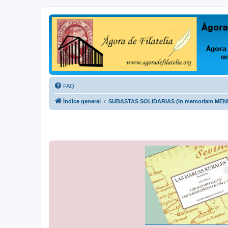
Ágora de Filatelia
Foro sobre filatelia o sobre lo que se tercie. Ágora de Filatelia es un f
FAQ
Índice general
SUBASTAS SOLIDARIAS (In memoriam ME