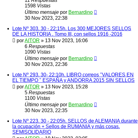
11
Respuestas
1598
Vistas
Último mensaje
por
Bernardino
30 Nov 2023, 22:38
Lote Nº 303. 30 - 22:15h. Los 300 MEJORES SELLOS
DE LA HISTORIA . Tomo III, con sellos 1916 -2016
por
AITOR
»
13 Nov 2023, 16:06
6
Respuestas
1090
Vistas
Último mensaje
por
Bernardino
30 Nov 2023, 22:36
Lote Nº 293. 30- 22:10h. LIBRO correos "VALORES EN
EL TIEMPO " ESPAÑA y ANDORRA 2015 SIN SELLOS
por
AITOR
»
13 Nov 2023, 15:28
5
Respuestas
1100
Vistas
Último mensaje
por
Bernardino
30 Nov 2023, 22:35
Lote Nº 223. 30 - 22:05h. SELLOS de ALEMANIA durante
la ocupación + Sellos de RUMANIA y más cosas.
SEMISOLIDARIO