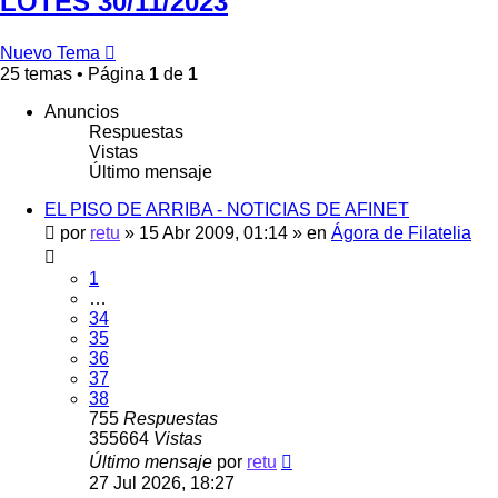
LOTES 30/11/2023
Nuevo Tema
25 temas • Página
1
de
1
Anuncios
Respuestas
Vistas
Último mensaje
EL PISO DE ARRIBA - NOTICIAS DE AFINET
por
retu
»
15 Abr 2009, 01:14
» en
Ágora de Filatelia
1
…
34
35
36
37
38
755
Respuestas
355664
Vistas
Último mensaje
por
retu
27 Jul 2026, 18:27