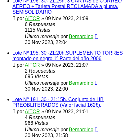
Lote Nº 196. 30- 21:25h. 3 CARTAS de CORREO
AEREO + Tarjeta Postal RECLAMADA a pluma.
SEMISOLIDARIO
por
AITOR
»
09 Nov 2023, 21:09
6
Respuestas
1115
Vistas
Último mensaje
por
Bernardino
30 Nov 2023, 22:04
Lote Nº 195. 30 -21:20h.SUPLEMENTO TORRES
montado en negro 1ª Parte del año 2006
por
AITOR
»
09 Nov 2023, 21:07
2
Respuestas
695
Vistas
Último mensaje
por
Bernardino
30 Nov 2023, 22:00
Lote Nº 191. 30 - 21:15h. Conjunto de HB
PREOBLITERADOS (Valor facial 162€).
por
AITOR
»
09 Nov 2023, 21:01
4
Respuestas
966
Vistas
Último mensaje
por
Bernardino
30 Nov 2023, 21:58