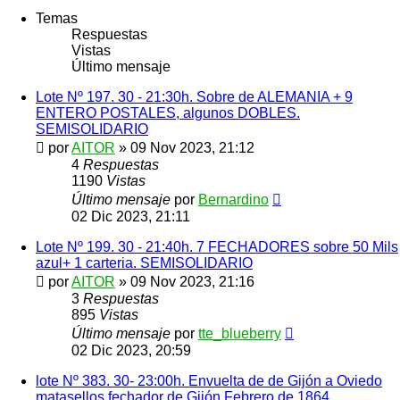
Temas
Respuestas
Vistas
Último mensaje
Lote Nº 197. 30 - 21:30h. Sobre de ALEMANIA + 9
ENTERO POSTALES, algunos DOBLES.
SEMISOLIDARIO
por
AITOR
»
09 Nov 2023, 21:12
4
Respuestas
1190
Vistas
Último mensaje
por
Bernardino
02 Dic 2023, 21:11
Lote Nº 199. 30 - 21:40h. 7 FECHADORES sobre 50 Mils
azul+ 1 carteria. SEMISOLIDARIO
por
AITOR
»
09 Nov 2023, 21:16
3
Respuestas
895
Vistas
Último mensaje
por
tte_blueberry
02 Dic 2023, 20:59
lote Nº 383. 30- 23:00h. Envuelta de de Gijón a Oviedo
matasellos fechador de Gijón Febrero de 1864.