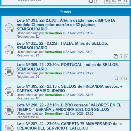
1
35
36
37
38
…
Temas
Lote Nº 393. 22- 23:30h. Álbum usado marca IMPORTA
modelo Climax color marrón de 32 páginas,
SEMISOLIDARIO
Último mensaje por
Bernardino
«
22 Nov 2023, 23:32
Respuestas:
11
Lote Nº 311. 22 - 23:25h. ITALIA. Miles de SELLOS.
SEMISOLIDARIO
Último mensaje por
Bernardino
«
22 Nov 2023, 23:29
Respuestas:
23
1
2
Lote Nº 309. 22 - 23:20h. PORTUGAL , miles de SELLOS.
SEMISOLIDARIO
Último mensaje por
Bernardino
«
22 Nov 2023, 23:27
Respuestas:
29
1
2
Lote Nº 305. 22 - 23:15h. SELLOS de FINLANDIA nuevos, +
CARTAS. SEMISOLIDARIO
Último mensaje por
Bernardino
«
22 Nov 2023, 23:25
Respuestas:
18
Lote Nº 290. 22 - 23:10h. LIBRO correos "VALORES EN EL
TIEMPO " ESPAÑA y ANDORRA 2021 CON SELLOS
Último mensaje por
Bernardino
«
22 Nov 2023, 23:20
Respuestas:
10
Lote Nº 287. 22 - 23:05h. CARPETA 75 ANIVERSARIO de la
CREACION DEL SERVICIO FILATELICO