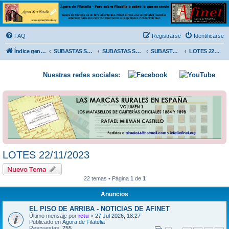
Ágora de Filatelia
Foro sobre filatelia o sobre lo que se tercie. Ágora de Filatelia es un foro abierto que Afinet
ofrece a la comunidad filatélica universal para que exprese libremente sus opiniones y
FAQ
Registrarse
Identificarse
conocimientos
Índice general
SUBASTAS SOLIDARIAS (In memoriam MENDOZA)
SUBASTAS SOLIDARIAS 2025 y anteriores
SUBASTAS SOLIDARIAS 2023
LOTES 22/11/2023
Nuestras redes sociales:
LOTES 22/11/2023
Nuevo Tema
22 temas • Página
1
de
1
Anuncios
EL PISO DE ARRIBA - NOTICIAS DE AFINET
Último mensaje por
retu
«
27 Jul 2026, 18:27
Publicado en
Ágora de Filatelia
Respuestas:
755