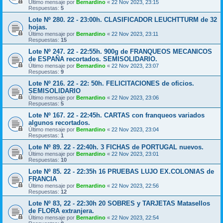
Último mensaje por
Bernardino
«
22 Nov 2023, 23:15
Respuestas:
5
Lote Nº 280. 22 - 23:00h. CLASIFICADOR LEUCHTTURM de 32
hojas.
Último mensaje por
Bernardino
«
22 Nov 2023, 23:11
Respuestas:
15
Lote Nº 247. 22 - 22:55h. 900g de FRANQUEOS MECANICOS
de ESPAÑA recortados. SEMISOLIDARIO.
Último mensaje por
Bernardino
«
22 Nov 2023, 23:07
Respuestas:
9
Lote Nº 216. 22 - 22: 50h. FELICITACIONES de oficios.
SEMISOLIDARIO
Último mensaje por
Bernardino
«
22 Nov 2023, 23:06
Respuestas:
5
Lote Nº 167. 22 - 22:45h. CARTAS con franqueos variados
algunos recortados.
Último mensaje por
Bernardino
«
22 Nov 2023, 23:04
Respuestas:
1
Lote Nº 89. 22 - 22:40h. 3 FICHAS de PORTUGAL nuevos.
Último mensaje por
Bernardino
«
22 Nov 2023, 23:01
Respuestas:
10
Lote Nº 85. 22 - 22:35h 16 PRUEBAS LUJO EX.COLONIAS de
FRANCIA
Último mensaje por
Bernardino
«
22 Nov 2023, 22:56
Respuestas:
12
Lote Nº 83, 22 - 22:30h 20 SOBRES y TARJETAS Matasellos
de FLORA extranjera.
Último mensaje por
Bernardino
«
22 Nov 2023, 22:54