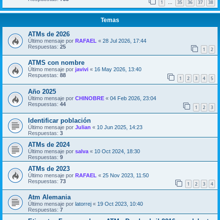
1
35
36
37
38
…
Temas
ATMs de 2026
Último mensaje por
RAFAEL
«
28 Jul 2026, 17:44
Respuestas:
25
1
2
ATMS con nombre
Último mensaje por
javivi
«
16 May 2026, 13:40
Respuestas:
88
1
2
3
4
5
Año 2025
Último mensaje por
CHINOBRE
«
04 Feb 2026, 23:04
Respuestas:
44
1
2
3
Identificar población
Último mensaje por
Julian
«
10 Jun 2025, 14:23
Respuestas:
3
ATMs de 2024
Último mensaje por
salva
«
10 Oct 2024, 18:30
Respuestas:
9
ATMs de 2023
Último mensaje por
RAFAEL
«
25 Nov 2023, 11:50
Respuestas:
73
1
2
3
4
Atm Alemania
Último mensaje por
latorrej
«
19 Oct 2023, 10:40
Respuestas:
7