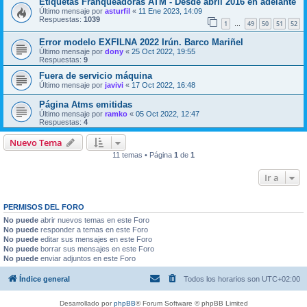
Etiquetas Franqueadoras ATM - Desde abril 2016 en adelante
Último mensaje por
asturfil
«
11 Ene 2023, 14:09
Respuestas:
1039
1
49
50
51
52
…
Error modelo EXFILNA 2022 Irún. Barco Mariñel
Último mensaje por
dony
«
25 Oct 2022, 19:55
Respuestas:
9
Fuera de servicio máquina
Último mensaje por
javivi
«
17 Oct 2022, 16:48
Página Atms emitidas
Último mensaje por
ramko
«
05 Oct 2022, 12:47
Respuestas:
4
Nuevo Tema
11 temas • Página
1
de
1
Ir a
PERMISOS DEL FORO
No puede
abrir nuevos temas en este Foro
No puede
responder a temas en este Foro
No puede
editar sus mensajes en este Foro
No puede
borrar sus mensajes en este Foro
No puede
enviar adjuntos en este Foro
Índice general
Todos los horarios son
UTC+02:00
Desarrollado por
phpBB
® Forum Software © phpBB Limited