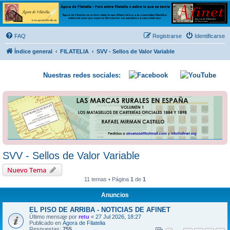
Ágora de Filatelia
Foro sobre filatelia o sobre lo que se tercie. Ágora de Filatelia es un foro abierto que Afinet
ofrece a la comunidad filatélica universal para que exprese libremente sus opiniones y
FAQ
Registrarse
Identificarse
conocimientos
Índice general
FILATELIA
SVV - Sellos de Valor Variable
Nuestras redes sociales:
SVV - Sellos de Valor Variable
Nuevo Tema
11 temas • Página
1
de
1
Anuncios
EL PISO DE ARRIBA - NOTICIAS DE AFINET
Último mensaje por
retu
«
27 Jul 2026, 18:27
Publicado en
Ágora de Filatelia
Respuestas:
755