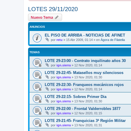
LOTES 29/11/2020
Nuevo Tema
ANUNCIOS
EL PISO DE ARRIBA - NOTICIAS DE AFINET
por
retu
»
15 Abr 2009, 01:14
» en
Ágora de Filatelia
TEMAS
LOTE 29-23:00 - Contrato inquilinato años 30
por
ign.sierra
»
12 Nov 2020, 01:14
LOTE 29-22:45- Matasellos muy silenciosos
por
ign.sierra
»
13 Nov 2020, 01:30
LOTE 29-22:30- Franqueos mecánicos rojos
por
ign.sierra
»
12 Nov 2020, 01:14
LOTE 29-22:15- Sobres Primer Dia
por
ign.sierra
»
13 Nov 2020, 01:30
LOTE 29-22:00 - Frontal Valderrobles 1877
por
ign.sierra
»
12 Nov 2020, 01:15
LOTE 29-21:45- Franquicias 3ª Región Militar
por
ign.sierra
»
13 Nov 2020, 01:31