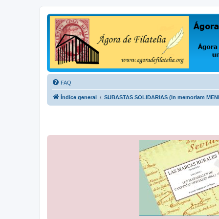
Ágora de Filatelia
Foro sobre filatelia o sobre lo que se tercie. Ágora de Filatelia es un f
FAQ
Índice general
SUBASTAS SOLIDARIAS (In memoriam ME