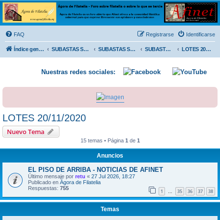
Ágora de Filatelia
Foro sobre filatelia o sobre lo que se tercie. Ágora de Filatelia es un foro abierto que Afinet
ofrece a la comunidad filatélica universal para que exprese libremente sus opiniones y
FAQ
Registrarse
Identificarse
conocimientos
Índice general
SUBASTAS SOLIDARIAS (In memoriam MENDOZA)
SUBASTAS SOLIDARIAS 2025 y anteriores
SUBASTAS SOLIDARIAS 2020
LOTES 20/11/2020
Nuestras redes sociales:
LOTES 20/11/2020
Nuevo Tema
15 temas • Página
1
de
1
Anuncios
EL PISO DE ARRIBA - NOTICIAS DE AFINET
Último mensaje por
retu
«
27 Jul 2026, 18:27
Publicado en
Ágora de Filatelia
Respuestas:
755
1
35
36
37
38
…
Temas