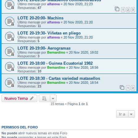
Último mensaje por
alfareva
«
20 Nov 2020, 21:23
Respuestas:
47
1
2
3
LOTE 20-20:00- Machins
Último mensaje por
alfareva
«
20 Nov 2020, 21:20
Respuestas:
11
LOTE 20-19:30- Viñetas en pliego
Último mensaje por
alfareva
«
20 Nov 2020, 21:20
Respuestas:
5
LOTE 20-19:00- Aerogramas
Último mensaje por
Bernardino
«
20 Nov 2020, 19:02
Respuestas:
3
LOTE 20-18:00 - Guinea Ecuatorial 1982
Último mensaje por
Bernardino
«
20 Nov 2020, 18:56
Respuestas:
10
LOTE 20-18:30 - Cartas variedad matasellos
Último mensaje por
Bernardino
«
20 Nov 2020, 18:54
Respuestas:
23
1
2
Nuevo Tema
15 temas • Página
1
de
1
Ir a
PERMISOS DEL FORO
No puede
abrir nuevos temas en este Foro
No puede
responder a temas en este Foro