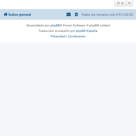
Ir a
Índice general
Todos los horarios son
UTC+02:00
Desarrollado por
phpBB
® Forum Software © phpBB Limited
Traducción al español por
phpBB España
Privacidad
|
Condiciones