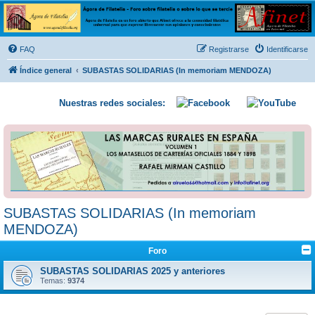
Ágora de Filatelia
Foro sobre filatelia o sobre lo que se tercie. Ágora de Filatelia es un foro abierto que Afinet
ofrece a la comunidad filatélica universal para que exprese libremente sus opiniones y
FAQ
Registrarse
Identificarse
conocimientos
Índice general
SUBASTAS SOLIDARIAS (In memoriam MENDOZA)
Nuestras redes sociales:
SUBASTAS SOLIDARIAS (In memoriam
MENDOZA)
Foro
SUBASTAS SOLIDARIAS 2025 y anteriores
Temas:
9374