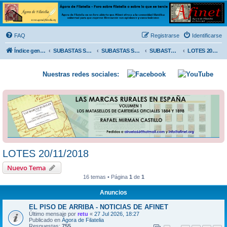
Ágora de Filatelia
Foro sobre filatelia o sobre lo que se tercie. Ágora de Filatelia es un foro abierto que Afinet
ofrece a la comunidad filatélica universal para que exprese libremente sus opiniones y
FAQ
Registrarse
Identificarse
conocimientos
Índice general
SUBASTAS SOLIDARIAS (In memoriam MENDOZA)
SUBASTAS SOLIDARIAS 2025 y anteriores
SUBASTAS SOLIDARIAS 2018
LOTES 20/11/2018
Nuestras redes sociales:
LOTES 20/11/2018
Nuevo Tema
16 temas • Página
1
de
1
Anuncios
EL PISO DE ARRIBA - NOTICIAS DE AFINET
Último mensaje por
retu
«
27 Jul 2026, 18:27
Publicado en
Ágora de Filatelia
Respuestas:
755