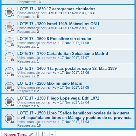
Respuestas:
13
LOTE 17 - 1830 17 aerogramas circulados
Último mensaje por
FAMITECO
«
17 Nov 2017, 18:45
Respuestas:
5
LOTE 17 - 1800 Israel 1949. Matasellos ONU
Último mensaje por
FAMITECO
«
17 Nov 2017, 18:43
Respuestas:
2
LOTE 17 - 1600 8 Postalfree sin circular
Último mensaje por
ramko
«
17 Nov 2017, 17:08
Respuestas:
1
LOTE 17 - 1700 Carta de San Sebastián a Madrid
Último mensaje por
ramko
«
17 Nov 2017, 17:07
Respuestas:
1
LOTE 17 - 1400 4 tarjetas postales expo 92. Mat. 1989
Último mensaje por
ramko
«
17 Nov 2017, 17:06
Respuestas:
2
LOTE 17 - 1200 Maximiliano Macis
Último mensaje por
ramko
«
17 Nov 2017, 17:05
Respuestas:
2
LOTE 17 - 1300 Pliego Lope vega. Edf. 1072
Último mensaje por
ramko
«
17 Nov 2017, 17:04
Respuestas:
5
LOTE 17 - 1500 Libro "Sellos benéficos locales de la guerra
civil española emitidos en Málaga y pueblos de su provincia
Último mensaje por
ramko
«
17 Nov 2017, 17:03
Respuestas:
15
Nuevo Tema