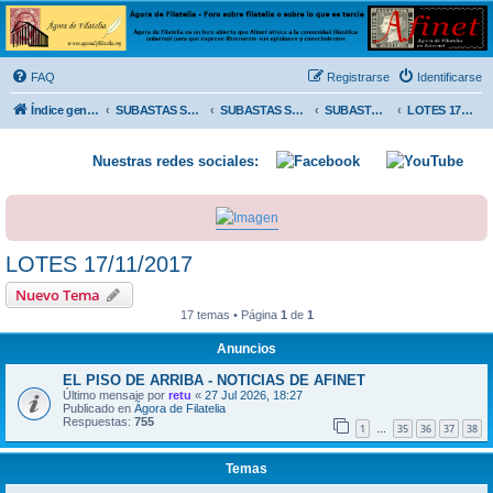
Ágora de Filatelia
Foro sobre filatelia o sobre lo que se tercie. Ágora de Filatelia es un foro abierto que Afinet
ofrece a la comunidad filatélica universal para que exprese libremente sus opiniones y
FAQ
Registrarse
Identificarse
conocimientos
Índice general
SUBASTAS SOLIDARIAS (In memoriam MENDOZA)
SUBASTAS SOLIDARIAS 2025 y anteriores
SUBASTAS SOLIDARIAS 2017
LOTES 17/11/2017
Nuestras redes sociales:
LOTES 17/11/2017
Nuevo Tema
17 temas • Página
1
de
1
Anuncios
EL PISO DE ARRIBA - NOTICIAS DE AFINET
Último mensaje por
retu
«
27 Jul 2026, 18:27
Publicado en
Ágora de Filatelia
Respuestas:
755
1
35
36
37
38
…
Temas