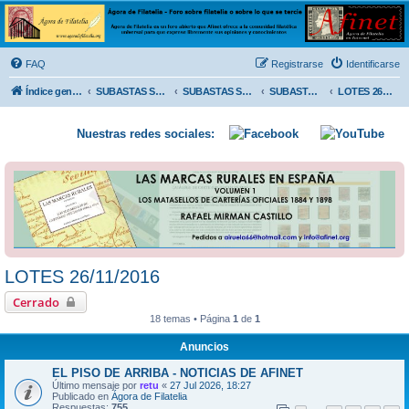
Ágora de Filatelia
Foro sobre filatelia o sobre lo que se tercie. Ágora de Filatelia es un foro abierto que Afinet
ofrece a la comunidad filatélica universal para que exprese libremente sus opiniones y
FAQ
Registrarse
Identificarse
conocimientos
Índice general
SUBASTAS SOLIDARIAS (In memoriam MENDOZA)
SUBASTAS SOLIDARIAS 2025 y anteriores
SUBASTAS SOLIDARIAS 2016
LOTES 26/11/2016
Nuestras redes sociales:
LOTES 26/11/2016
Cerrado
18 temas • Página
1
de
1
Anuncios
EL PISO DE ARRIBA - NOTICIAS DE AFINET
Último mensaje por
retu
«
27 Jul 2026, 18:27
Publicado en
Ágora de Filatelia
Respuestas:
755