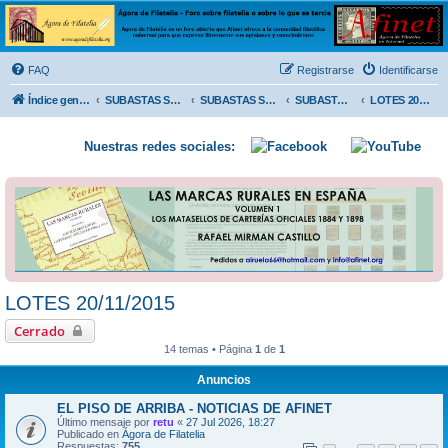
Ágora de Filatelia
Foro sobre filatelia o sobre lo que se tercie. Ágora de Filatelia es un foro abierto que Afinet
ofrece a la comunidad filatélica universal para que exprese libremente sus opiniones y
FAQ
Registrarse
Identificarse
conocimientos
Índice general
SUBASTAS SOLIDARIAS (In memoriam MENDOZA)
SUBASTAS SOLIDARIAS 2025 y anteriores
SUBASTAS SOLIDARIAS 2015
LOTES 20/11/2015
Nuestras redes sociales:
LOTES 20/11/2015
Cerrado
14 temas • Página
1
de
1
Anuncios
EL PISO DE ARRIBA - NOTICIAS DE AFINET
Último mensaje por
retu
«
27 Jul 2026, 18:27
Publicado en
Ágora de Filatelia
Respuestas:
755