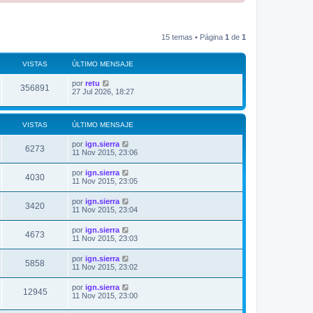
15 temas • Página
1
de
1
VISTAS
ÚLTIMO MENSAJE
Ú
por
retu
V
356891
l
27 Jul 2026, 18:27
t
i
i
m
s
o
VISTAS
ÚLTIMO MENSAJE
m
t
e
Ú
por
ign.sierra
V
6273
n
l
11 Nov 2015, 23:06
s
a
t
i
a
i
Ú
por
ign.sierra
j
V
4030
m
s
l
11 Nov 2015, 23:05
e
s
o
t
m
i
i
Ú
por
ign.sierra
t
e
V
3420
m
l
11 Nov 2015, 23:04
n
s
o
t
s
a
m
i
i
a
Ú
por
ign.sierra
t
e
V
4673
m
j
l
s
11 Nov 2015, 23:03
n
s
o
e
t
s
a
m
i
i
a
Ú
por
ign.sierra
t
e
V
5858
m
j
l
s
11 Nov 2015, 23:02
n
s
o
e
t
s
a
m
i
i
a
Ú
por
ign.sierra
t
e
V
12945
m
j
l
s
11 Nov 2015, 23:00
n
s
o
e
t
s
a
m
i
i
a