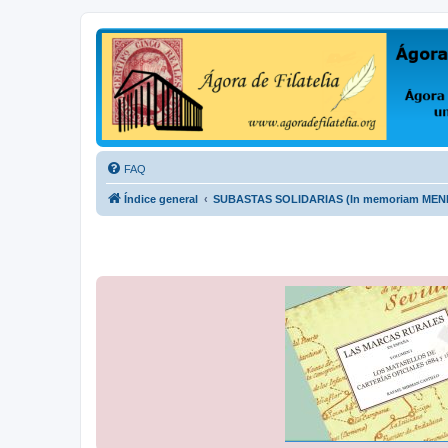
Ágora de Filatelia
Foro sobre filatelia o sobre lo que se tercie. Ágora de Filatelia es un f
FAQ
Índice general
SUBASTAS SOLIDARIAS (In memoriam ME