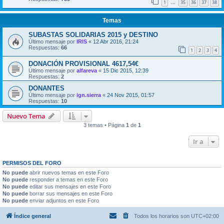
1
35
36
37
38
…
Temas
SUBASTAS SOLIDARIAS 2015 y DESTINO
Último mensaje por
IRIS
«
12 Abr 2016, 21:24
Respuestas:
66
1
2
3
4
DONACIÓN PROVISIONAL 4617,54€
Último mensaje por
alfareva
«
15 Dic 2015, 12:39
Respuestas:
2
DONANTES
Último mensaje por
ign.sierra
«
24 Nov 2015, 01:57
Respuestas:
10
Nuevo Tema
3 temas • Página
1
de
1
Ir a
PERMISOS DEL FORO
No puede
abrir nuevos temas en este Foro
No puede
responder a temas en este Foro
No puede
editar sus mensajes en este Foro
No puede
borrar sus mensajes en este Foro
No puede
enviar adjuntos en este Foro
Índice general
Todos los horarios son
UTC+02:00