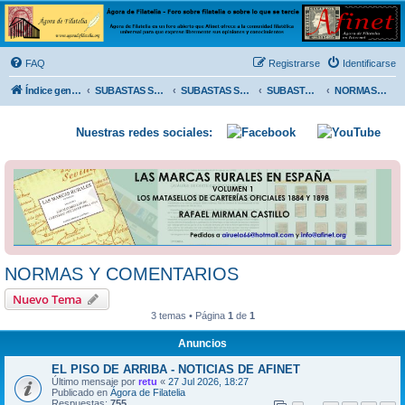
Ágora de Filatelia
Foro sobre filatelia o sobre lo que se tercie. Ágora de Filatelia es un foro abierto que Afinet
ofrece a la comunidad filatélica universal para que exprese libremente sus opiniones y
FAQ
Registrarse
Identificarse
conocimientos
Índice general
SUBASTAS SOLIDARIAS (In memoriam MENDOZA)
SUBASTAS SOLIDARIAS 2025 y anteriores
SUBASTAS SOLIDARIAS 2015
NORMAS Y COMENTARIOS
Nuestras redes sociales:
NORMAS Y COMENTARIOS
Nuevo Tema
3 temas • Página
1
de
1
Anuncios
EL PISO DE ARRIBA - NOTICIAS DE AFINET
Último mensaje por
retu
«
27 Jul 2026, 18:27
Publicado en
Ágora de Filatelia
Respuestas:
755