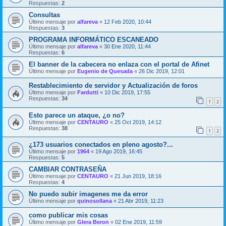
Respuestas:
2
Consultas
Último mensaje por
alfareva
«
12 Feb 2020, 10:44
Respuestas:
3
PROGRAMA INFORMÁTICO ESCANEADO
Último mensaje por
alfareva
«
30 Ene 2020, 11:44
Respuestas:
6
El banner de la cabecera no enlaza con el portal de Afinet
Último mensaje por
Eugenio de Quesada
«
26 Dic 2019, 12:01
Restablecimiento de servidor y Actualización de foros
Último mensaje por
Fardutti
«
10 Dic 2019, 17:55
Respuestas:
34
1
2
Esto parece un ataque, ¿o no?
Último mensaje por
CENTAURO
«
25 Oct 2019, 14:12
Respuestas:
38
1
2
¿173 usuarios conectados en pleno agosto?...
Último mensaje por
1964
«
19 Ago 2019, 16:45
Respuestas:
5
CAMBIAR CONTRASEÑA
Último mensaje por
CENTAURO
«
21 Jun 2019, 18:16
Respuestas:
4
No puedo subir imagenes me da error
Último mensaje por
quinosollana
«
21 Abr 2019, 11:23
como publicar mis cosas
Último mensaje por
Glera Beron
«
02 Ene 2019, 11:59