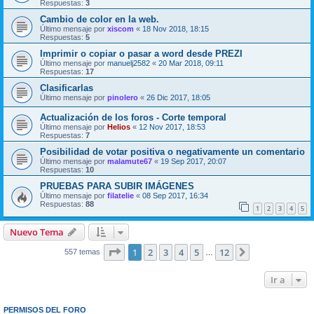
Respuestas:
3
Cambio de color en la web.
Último mensaje por
xiscom
«
18 Nov 2018, 18:15
Respuestas:
5
Imprimir o copiar o pasar a word desde PREZI
Último mensaje por
manuelj2582
«
20 Mar 2018, 09:11
Respuestas:
17
Clasificarlas
Último mensaje por
pinolero
«
26 Dic 2017, 18:05
Actualización de los foros - Corte temporal
Último mensaje por
Helios
«
12 Nov 2017, 18:53
Respuestas:
7
Posibilidad de votar positiva o negativamente un comentario
Último mensaje por
malamute67
«
19 Sep 2017, 20:07
Respuestas:
10
PRUEBAS PARA SUBIR IMÁGENES
Último mensaje por
filatelie
«
08 Sep 2017, 16:34
Respuestas:
88
1
2
3
4
5
Nuevo Tema
Página
1
de
12
1
2
3
4
5
12
Siguiente
557 temas
…
Ir a
PERMISOS DEL FORO