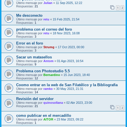
Último mensaje por
Julian
«
11 Sep 2025, 12:22
Respuestas:
21
1
2
Me desconecto
Último mensaje por
retu
«
15 Feb 2025, 21:54
Respuestas:
1
problema con el correo del foro
Último mensaje por
retu
«
18 Nov 2023, 16:08
Respuestas:
3
Error en el foro
Último mensaje por
Strumg
«
17 Oct 2023, 00:00
Respuestas:
3
Sacar un matasellos
Último mensaje por
Antom
«
01 Ago 2023, 16:54
Respuestas:
9
Problema con Photostudio 5.5
Último mensaje por
Bernardino
«
15 Jun 2023, 18:40
Respuestas:
12
Coomo entrar en la web de San Filatélico y la Bibliografia
Último mensaje por
ramko
«
30 May 2023, 21:31
Respuestas:
14
Revisión del servidor
Último mensaje por
quinosollana
«
02 Abr 2023, 23:00
Respuestas:
21
1
2
como publicar en el mercadillo
Último mensaje por
AITOR
«
23 Mar 2023, 09:22
Respuestas:
1