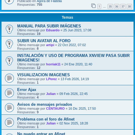
Publicado en
Ágora de Filatelia
Respuestas:
755
1
35
36
37
38
…
Temas
MANUAL PARA SUBIR IMÁGENES
Último mensaje por
Eduardo
«
25 Jun 2023, 17:08
Respuestas:
19
SUBIR UN AVATAR AL FORO
Último mensaje por
artipi
«
22 Oct 2022, 07:02
Respuestas:
8
INSTALACIÓN Y USO DE PROGRAMA XNVIEW PASA SUBIR
IMAGENES!
Último mensaje por
horriak11
«
24 Ene 2020, 11:40
Respuestas:
12
VISUALIZACION IMAGENES
Último mensaje por
LPerez
«
13 Feb 2026, 14:19
Respuestas:
1
Error Ajax
Último mensaje por
Julian
«
09 Feb 2026, 22:45
Respuestas:
4
Avisos de mensajes privados
Último mensaje por
CENTAURO
«
16 Dic 2025, 17:50
Respuestas:
9
Problema con el foro de Afinet
Último mensaje por
Julian
«
02 Nov 2025, 18:28
Respuestas:
1
No puedo entrar en Afinet