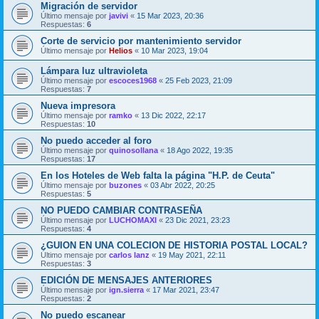
Migración de servidor
Último mensaje por
javivi
«
15 Mar 2023, 20:36
Respuestas:
6
Corte de servicio por mantenimiento servidor
Último mensaje por
Helios
«
10 Mar 2023, 19:04
Lámpara luz ultravioleta
Último mensaje por
escoces1968
«
25 Feb 2023, 21:09
Respuestas:
7
Nueva impresora
Último mensaje por
ramko
«
13 Dic 2022, 22:17
Respuestas:
10
No puedo acceder al foro
Último mensaje por
quinosollana
«
18 Ago 2022, 19:35
Respuestas:
17
En los Hoteles de Web falta la página "H.P. de Ceuta"
Último mensaje por
buzones
«
03 Abr 2022, 20:25
Respuestas:
5
NO PUEDO CAMBIAR CONTRASEÑA
Último mensaje por
LUCHOMAXI
«
23 Dic 2021, 23:23
Respuestas:
4
¿GUION EN UNA COLECION DE HISTORIA POSTAL LOCAL?
Último mensaje por
carlos lanz
«
19 May 2021, 22:11
Respuestas:
3
EDICIÓN DE MENSAJES ANTERIORES
Último mensaje por
ign.sierra
«
17 Mar 2021, 23:47
Respuestas:
2
No puedo escanear