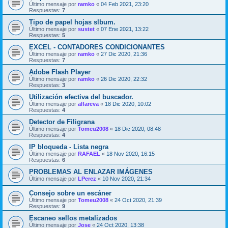
Último mensaje por
ramko
«
04 Feb 2021, 23:20
Respuestas:
7
Tipo de papel hojas slbum.
Último mensaje por
sustet
«
07 Ene 2021, 13:22
Respuestas:
5
EXCEL - CONTADORES CONDICIONANTES
Último mensaje por
ramko
«
27 Dic 2020, 21:36
Respuestas:
7
Adobe Flash Player
Último mensaje por
ramko
«
26 Dic 2020, 22:32
Respuestas:
3
Utilización efectiva del buscador.
Último mensaje por
alfareva
«
18 Dic 2020, 10:02
Respuestas:
4
Detector de Filigrana
Último mensaje por
Tomeu2008
«
18 Dic 2020, 08:48
Respuestas:
4
IP bloqueda - Lista negra
Último mensaje por
RAFAEL
«
18 Nov 2020, 16:15
Respuestas:
6
PROBLEMAS AL ENLAZAR IMÁGENES
Último mensaje por
LPerez
«
10 Nov 2020, 21:34
Consejo sobre un escáner
Último mensaje por
Tomeu2008
«
24 Oct 2020, 21:39
Respuestas:
9
Escaneo sellos metalizados
Último mensaje por
Jose
«
24 Oct 2020, 13:38