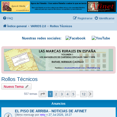
Ágora de Filatelia
Foro sobre filatelia o sobre lo que se tercie. Ágora de Filatelia es un foro abierto que Afinet
ofrece a la comunidad filatélica universal para que exprese libremente sus opiniones y
FAQ
Registrarse
Identificarse
conocimientos
Índice general
VARIOS 2.0
Rollos Técnicos
Nuestras redes sociales:
Rollos Técnicos
Nuevo Tema
Página
1
de
12
1
2
3
4
5
12
Siguiente
557 temas
…
Anuncios
EL PISO DE ARRIBA - NOTICIAS DE AFINET
Último mensaje por
retu
«
27 Jul 2026, 18:27