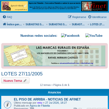
Ágora de Filatelia
Foro sobre filatelia o sobre lo que se tercie. Ágora de Filatelia es un foro abierto que Afinet
ofrece a la comunidad filatélica universal para que exprese libremente sus opiniones y
FAQ
Registrarse
Identificarse
conocimientos
Índice general
SUBASTAS SOLIDARIAS (In memoriam MENDOZA)
SUBASTAS SOLIDARIAS 2025 y anteriores
SUBASTAS SOLIDARIAS 2005
LOTES 27/11/2005
Nuestras redes sociales:
LOTES 27/11/2005
Nuevo Tema
12 temas • Página
1
de
1
Anuncios
EL PISO DE ARRIBA - NOTICIAS DE AFINET
Último mensaje por
retu
«
27 Jul 2026, 18:27
Publicado en
Ágora de Filatelia
Respuestas:
755