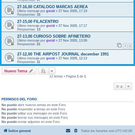
27-16,00 CATALOGO MARCAS AEREA
Último mensaje por
gvcid
«
27 Nov 2005, 17:19
Respuestas:
15
27-15,00 FILACENTRO
Último mensaje por
gvcid
«
27 Nov 2005, 17:17
Respuestas:
13
27-13,00 CURIOSO SOBRE AFINETERO
Último mensaje por
gvcid
«
27 Nov 2005, 13:09
Respuestas:
21
1
2
27-12,00 THE AIRPOST JOURNAL december 1991
Último mensaje por
gvcid
«
27 Nov 2005, 12:13
Respuestas:
11
Nuevo Tema
12 temas • Página
1
de
1
Ir a
PERMISOS DEL FORO
No puede
abrir nuevos temas en este Foro
No puede
responder a temas en este Foro
No puede
editar sus mensajes en este Foro
No puede
borrar sus mensajes en este Foro
No puede
enviar adjuntos en este Foro
Índice general
Todos los horarios son
UTC+02:00