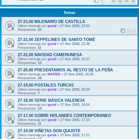
1
35
36
37
38
…
Temas
27-23,00 MILENARIO DE CASTILLA
Último mensaje por
gvcid
«
27 Nov 2005, 23:03
Respuestas:
22
1
2
27-21,00 ZEPPELINES DE SANTO TOMÉ
Último mensaje por
gvcid
«
27 Nov 2005, 22:39
Respuestas:
11
27-22,00 NAVIDAD CAMERUNESA
Último mensaje por
gvcid
«
27 Nov 2005, 22:37
Respuestas:
13
27-20,00 PRESENTAMOS AL RESTO DE LA PEÑA
Último mensaje por
MATRIX
«
27 Nov 2005, 20:29
Respuestas:
16
27-19,00 POSTALES TURCAS
Último mensaje por
gvcid
«
27 Nov 2005, 19:26
Respuestas:
7
27-18,00 SERIE BÁSICA VALENCIA
Último mensaje por
gvcid
«
27 Nov 2005, 18:04
Respuestas:
14
27-17,00 SOBRE HOLANDES CONTEMPORANEO
Último mensaje por
gvcid
«
27 Nov 2005, 17:23
Respuestas:
11
27-14,00 VIÑETAS DON QUIJOTE
Último mensaje por
gvcid
«
27 Nov 2005, 17:21
Respuestas:
17