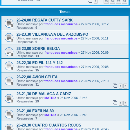
1
35
36
37
38
…
Temas
26-24,00 REGATA CUTTY SARK
Último mensaje por
franqueos mecanicos
«
27 Nov 2006, 00:12
Respuestas:
9
26-23,30 VILLANUEVA DEL ARZOBISPO
Último mensaje por
franqueos mecanicos
«
27 Nov 2006, 00:11
Respuestas:
6
26-23,00 SOBRE BELGA
Último mensaje por
franqueos mecanicos
«
27 Nov 2006, 00:09
Respuestas:
13
26-22,30 EDIFIL 141 Y 142
Último mensaje por
franqueos mecanicos
«
27 Nov 2006, 00:08
Respuestas:
15
26-22,00 AVION CEUTA
Último mensaje por
franqueos mecanicos
«
26 Nov 2006, 22:10
Respuestas:
31
1
2
26-21,30 DE MALAGA A CADIZ
Último mensaje por
MATRIX
«
26 Nov 2006, 21:46
Respuestas:
29
1
2
26-21,00 EXFILNA 80
Último mensaje por
MATRIX
«
26 Nov 2006, 21:45
Respuestas:
7
26-20,30 CUATRO CUARTOS ROJOS
Último mensaje por
franqueos mecanicos
«
26 Nov 2006, 20:45