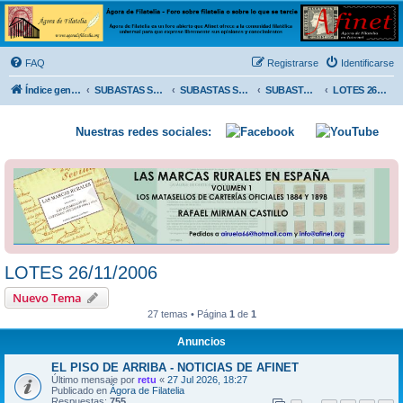
Ágora de Filatelia
Foro sobre filatelia o sobre lo que se tercie. Ágora de Filatelia es un foro abierto que Afinet
ofrece a la comunidad filatélica universal para que exprese libremente sus opiniones y
FAQ
Registrarse
Identificarse
conocimientos
Índice general
SUBASTAS SOLIDARIAS (In memoriam MENDOZA)
SUBASTAS SOLIDARIAS 2025 y anteriores
SUBASTAS SOLIDARIAS 2006
LOTES 26/11/2006
Nuestras redes sociales:
LOTES 26/11/2006
Nuevo Tema
27 temas • Página
1
de
1
Anuncios
EL PISO DE ARRIBA - NOTICIAS DE AFINET
Último mensaje por
retu
«
27 Jul 2026, 18:27
Publicado en
Ágora de Filatelia
Respuestas:
755