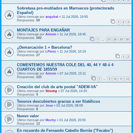
1
2
3
4
5
Sobretasa pro-mutilados en Marruecos (protectorado
Español)
Último mensaje por
angubal
«
11 Jul 2026, 19:55
Respuestas:
58
1
2
3
MONTAJES PARA ENGAÑAR
Último mensaje por
Antom
«
11 Jul 2026, 18:45
Respuestas:
582
1
27
28
29
30
…
¿Demarcación 1 = Barcelona?
Último mensaje por
LPerez
«
11 Jul 2026, 10:19
Respuestas:
27
1
2
COMENTEMOS NUESTRA COLE DEL 40, 44 Y 48 ó 4
CUARTOS DE 1855/59
Último mensaje por
Antom
«
07 Jul 2026, 15:11
Respuestas:
233
1
9
10
11
12
…
Creación del club de arte postal "ADEM-VA"
Último mensaje por
Strumg
«
07 Jul 2026, 14:20
Respuestas:
9
Tesoros descubiertos gracias a ser filatélicos
Último mensaje por
Jose
«
03 Jul 2026, 08:09
Respuestas:
8
Nuevo valor
Último mensaje por
Mochy
«
01 Jul 2026, 20:55
Respuestas:
13
​En recuerdo de Fernando Cabello Borrás ("Fecabo")