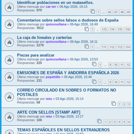
Identificar poblaciones en un matasellos.
Último mensaje por
car-ter
«
06 Ago 2026, 19:13
Respuestas:
970
1
46
47
48
49
…
Comentarios sobre sellos falsos o dudosos de España
Último mensaje por
quinosollana
«
06 Ago 2026, 16:49
Respuestas:
3512
1
173
174
175
176
…
La caja de lineales y carterías
Último mensaje por
quinosollana
«
06 Ago 2026, 16:11
Respuestas:
2279
1
111
112
113
114
…
Piezas para analizar
Último mensaje por
quinosollana
«
06 Ago 2026, 13:53
Respuestas:
225
1
9
10
11
12
…
EMISIONES DE ESPAÑA Y ANDORRA ESPAÑOLA 2026
Último mensaje por
pepehillo
«
05 Ago 2026, 15:46
Respuestas:
231
1
9
10
11
12
…
CORREO CIRCULADO EN SOBRES O FORMATOS NO
POSTALES
Último mensaje por
retu
«
03 Ago 2026, 15:14
Respuestas:
58
1
2
3
ARTE CON SELLOS [STAMP ART]
Último mensaje por
retu
«
03 Ago 2026, 13:17
Respuestas:
106
1
2
3
4
5
6
TEMAS ESPAÑOLES EN SELLOS EXTRANJEROS
Último mensaje por
retu
«
01 Ago 2026, 16:59