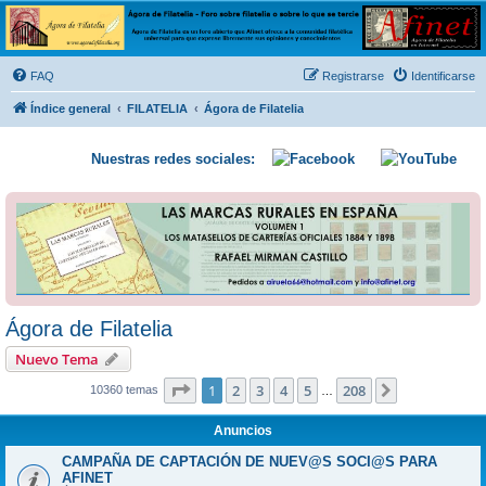
Ágora de Filatelia
Foro sobre filatelia o sobre lo que se tercie. Ágora de Filatelia es un foro abierto que Afinet
ofrece a la comunidad filatélica universal para que exprese libremente sus opiniones y
FAQ
Registrarse
Identificarse
conocimientos
Índice general
FILATELIA
Ágora de Filatelia
Nuestras redes sociales:
Ágora de Filatelia
Nuevo Tema
Página
1
de
208
1
2
3
4
5
208
Siguiente
10360 temas
…
Anuncios
CAMPAÑA DE CAPTACIÓN DE NUEV@S SOCI@S PARA
AFINET