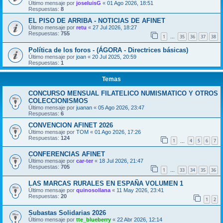
Último mensaje por
joseluisG
«
01 Ago 2026, 18:51
Respuestas:
8
EL PISO DE ARRIBA - NOTICIAS DE AFINET
Último mensaje por
retu
«
27 Jul 2026, 18:27
Respuestas:
755
1
35
36
37
38
…
Política de los foros - (ÁGORA - Directrices básicas)
Último mensaje por
joan
«
20 Jul 2025, 20:59
Respuestas:
1
Temas
CONCURSO MENSUAL FILATELICO NUMISMATICO Y OTROS
COLECCIONISMOS
Último mensaje por
juanan
«
05 Ago 2026, 23:47
Respuestas:
6
CONVENCION AFINET 2026
Último mensaje por
TOM
«
01 Ago 2026, 17:26
Respuestas:
124
1
4
5
6
7
…
CONFERENCIAS AFINET
Último mensaje por
car-ter
«
18 Jul 2026, 21:47
Respuestas:
705
1
33
34
35
36
…
LAS MARCAS RURALES EN ESPAÑA VOLUMEN 1
Último mensaje por
quinosollana
«
11 May 2026, 23:41
Respuestas:
20
1
2
Subastas Solidarias 2026
Último mensaje por
tte_blueberry
«
22 Abr 2026, 12:14