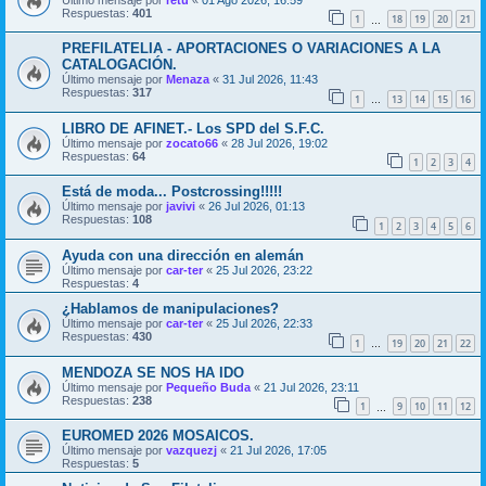
Respuestas:
401
1
18
19
20
21
…
PREFILATELIA - APORTACIONES O VARIACIONES A LA
CATALOGACIÓN.
Último mensaje por
Menaza
«
31 Jul 2026, 11:43
Respuestas:
317
1
13
14
15
16
…
LIBRO DE AFINET.- Los SPD del S.F.C.
Último mensaje por
zocato66
«
28 Jul 2026, 19:02
Respuestas:
64
1
2
3
4
Está de moda... Postcrossing!!!!!
Último mensaje por
javivi
«
26 Jul 2026, 01:13
Respuestas:
108
1
2
3
4
5
6
Ayuda con una dirección en alemán
Último mensaje por
car-ter
«
25 Jul 2026, 23:22
Respuestas:
4
¿Hablamos de manipulaciones?
Último mensaje por
car-ter
«
25 Jul 2026, 22:33
Respuestas:
430
1
19
20
21
22
…
MENDOZA SE NOS HA IDO
Último mensaje por
Pequeño Buda
«
21 Jul 2026, 23:11
Respuestas:
238
1
9
10
11
12
…
EUROMED 2026 MOSAICOS.
Último mensaje por
vazquezj
«
21 Jul 2026, 17:05
Respuestas:
5