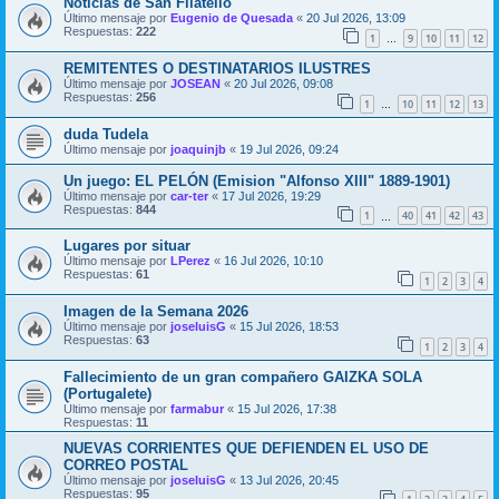
Noticias de San Filatelio
Último mensaje por
Eugenio de Quesada
«
20 Jul 2026, 13:09
Respuestas:
222
1
9
10
11
12
…
REMITENTES O DESTINATARIOS ILUSTRES
Último mensaje por
JOSEAN
«
20 Jul 2026, 09:08
Respuestas:
256
1
10
11
12
13
…
duda Tudela
Último mensaje por
joaquinjb
«
19 Jul 2026, 09:24
Un juego: EL PELÓN (Emision "Alfonso XIII" 1889-1901)
Último mensaje por
car-ter
«
17 Jul 2026, 19:29
Respuestas:
844
1
40
41
42
43
…
Lugares por situar
Último mensaje por
LPerez
«
16 Jul 2026, 10:10
Respuestas:
61
1
2
3
4
Imagen de la Semana 2026
Último mensaje por
joseluisG
«
15 Jul 2026, 18:53
Respuestas:
63
1
2
3
4
Fallecimiento de un gran compañero GAIZKA SOLA
(Portugalete)
Último mensaje por
farmabur
«
15 Jul 2026, 17:38
Respuestas:
11
NUEVAS CORRIENTES QUE DEFIENDEN EL USO DE
CORREO POSTAL
Último mensaje por
joseluisG
«
13 Jul 2026, 20:45
Respuestas:
95