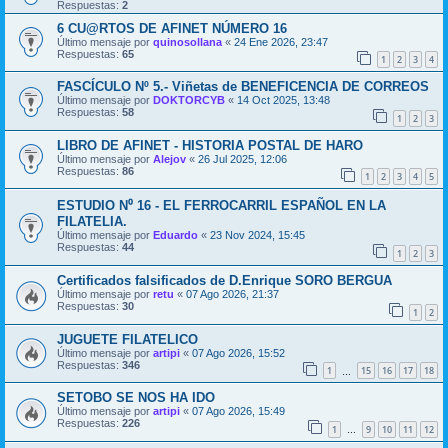
Respuestas:
2
6 CU@RTOS DE AFINET NÚMERO 16
Último mensaje por
quinosollana
«
24 Ene 2026, 23:47
Respuestas:
65
1
2
3
4
FASCÍCULO Nº 5.- Viñetas de BENEFICENCIA DE CORREOS
Último mensaje por
DOKTORCYB
«
14 Oct 2025, 13:48
Respuestas:
58
1
2
3
LIBRO DE AFINET - HISTORIA POSTAL DE HARO
Último mensaje por
Alejov
«
26 Jul 2025, 12:06
Respuestas:
86
1
2
3
4
5
ESTUDIO N⁰ 16 - EL FERROCARRIL ESPAÑOL EN LA
FILATELIA.
Último mensaje por
Eduardo
«
23 Nov 2024, 15:45
Respuestas:
44
1
2
3
Certificados falsificados de D.Enrique SORO BERGUA
Último mensaje por
retu
«
07 Ago 2026, 21:37
Respuestas:
30
1
2
JUGUETE FILATELICO
Último mensaje por
artipi
«
07 Ago 2026, 15:52
Respuestas:
346
1
15
16
17
18
…
SETOBO SE NOS HA IDO
Último mensaje por
artipi
«
07 Ago 2026, 15:49
Respuestas:
226
1
9
10
11
12
…