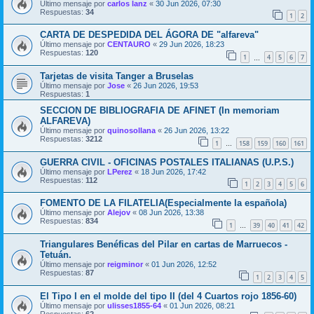
Último mensaje por
carlos lanz
«
30 Jun 2026, 07:30
Respuestas:
34
1
2
CARTA DE DESPEDIDA DEL ÁGORA DE "alfareva"
Último mensaje por
CENTAURO
«
29 Jun 2026, 18:23
Respuestas:
120
1
4
5
6
7
…
Tarjetas de visita Tanger a Bruselas
Último mensaje por
Jose
«
26 Jun 2026, 19:53
Respuestas:
1
SECCION DE BIBLIOGRAFIA DE AFINET (In memoriam
ALFAREVA)
Último mensaje por
quinosollana
«
26 Jun 2026, 13:22
Respuestas:
3212
1
158
159
160
161
…
GUERRA CIVIL - OFICINAS POSTALES ITALIANAS (U.P.S.)
Último mensaje por
LPerez
«
18 Jun 2026, 17:42
Respuestas:
112
1
2
3
4
5
6
FOMENTO DE LA FILATELIA(Especialmente la española)
Último mensaje por
Alejov
«
08 Jun 2026, 13:38
Respuestas:
834
1
39
40
41
42
…
Triangulares Benéficas del Pilar en cartas de Marruecos -
Tetuán.
Último mensaje por
reigminor
«
01 Jun 2026, 12:52
Respuestas:
87
1
2
3
4
5
El Tipo I en el molde del tipo II (del 4 Cuartos rojo 1856-60)
Último mensaje por
ulisses1855-64
«
01 Jun 2026, 08:21
Respuestas:
62