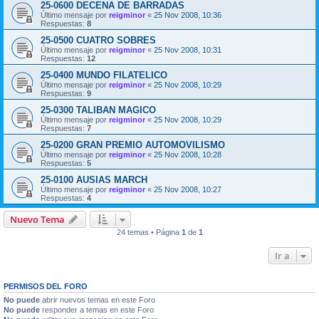
25-0600 DECENA DE BARRADAS
Último mensaje por
reigminor
«
25 Nov 2008, 10:36
Respuestas:
8
25-0500 CUATRO SOBRES
Último mensaje por
reigminor
«
25 Nov 2008, 10:31
Respuestas:
12
25-0400 MUNDO FILATELICO
Último mensaje por
reigminor
«
25 Nov 2008, 10:29
Respuestas:
9
25-0300 TALIBAN MAGICO
Último mensaje por
reigminor
«
25 Nov 2008, 10:29
Respuestas:
7
25-0200 GRAN PREMIO AUTOMOVILISMO
Último mensaje por
reigminor
«
25 Nov 2008, 10:28
Respuestas:
5
25-0100 AUSIAS MARCH
Último mensaje por
reigminor
«
25 Nov 2008, 10:27
Respuestas:
4
Nuevo Tema
24 temas • Página
1
de
1
Ir a
PERMISOS DEL FORO
No puede
abrir nuevos temas en este Foro
No puede
responder a temas en este Foro