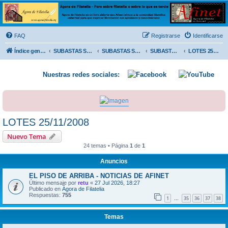
Ágora de Filatelia
Foro sobre filatelia o sobre lo que se tercie. Ágora de Filatelia es un foro abierto que Afinet
ofrece a la comunidad filatélica universal para que exprese libremente sus opiniones y
FAQ
Registrarse
Identificarse
conocimientos
Índice general
SUBASTAS SOLIDARIAS (In memoriam MENDOZA)
SUBASTAS SOLIDARIAS 2025 y anteriores
SUBASTAS SOLIDARIAS 2008
LOTES 25/11/2008
Nuestras redes sociales:
LOTES 25/11/2008
Nuevo Tema
24 temas • Página
1
de
1
Anuncios
EL PISO DE ARRIBA - NOTICIAS DE AFINET
Último mensaje por
retu
«
27 Jul 2026, 18:27
Publicado en
Ágora de Filatelia
Respuestas:
755
1
35
36
37
38
…
Temas