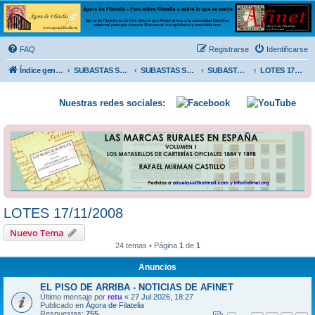
Ágora de Filatelia
Foro sobre filatelia o sobre lo que se tercie. Ágora de Filatelia es un foro abierto que Afinet
ofrece a la comunidad filatélica universal para que exprese libremente sus opiniones y
FAQ
Registrarse
Identificarse
conocimientos
Índice general
SUBASTAS SOLIDARIAS (In memoriam MENDOZA)
SUBASTAS SOLIDARIAS 2025 y anteriores
SUBASTAS SOLIDARIAS 2008
LOTES 17/11/2008
Nuestras redes sociales:
LOTES 17/11/2008
Nuevo Tema
24 temas • Página
1
de
1
Anuncios
EL PISO DE ARRIBA - NOTICIAS DE AFINET
Último mensaje por
retu
«
27 Jul 2026, 18:27
Publicado en
Ágora de Filatelia
Respuestas:
755