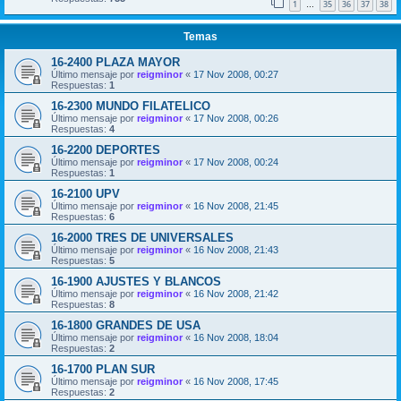
1
35
36
37
38
…
Temas
16-2400 PLAZA MAYOR
Último mensaje por
reigminor
«
17 Nov 2008, 00:27
Respuestas:
1
16-2300 MUNDO FILATELICO
Último mensaje por
reigminor
«
17 Nov 2008, 00:26
Respuestas:
4
16-2200 DEPORTES
Último mensaje por
reigminor
«
17 Nov 2008, 00:24
Respuestas:
1
16-2100 UPV
Último mensaje por
reigminor
«
16 Nov 2008, 21:45
Respuestas:
6
16-2000 TRES DE UNIVERSALES
Último mensaje por
reigminor
«
16 Nov 2008, 21:43
Respuestas:
5
16-1900 AJUSTES Y BLANCOS
Último mensaje por
reigminor
«
16 Nov 2008, 21:42
Respuestas:
8
16-1800 GRANDES DE USA
Último mensaje por
reigminor
«
16 Nov 2008, 18:04
Respuestas:
2
16-1700 PLAN SUR
Último mensaje por
reigminor
«
16 Nov 2008, 17:45
Respuestas:
2