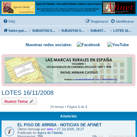
Ágora de Filatelia
Foro sobre filatelia o sobre lo que se tercie. Ágora de Filatelia es un foro abierto que Afinet
ofrece a la comunidad filatélica universal para que exprese libremente sus opiniones y
FAQ
Registrarse
Identificarse
conocimientos
Índice general
SUBASTAS SOLIDARIAS (In memoriam MENDOZA)
SUBASTAS SOLIDARIAS 2025 y anteriores
SUBASTAS SOLIDARIAS 2008
LOTES 16/11/2008
Nuestras redes sociales:
LOTES 16/11/2008
Nuevo Tema
24 temas • Página
1
de
1
Anuncios
EL PISO DE ARRIBA - NOTICIAS DE AFINET
Último mensaje por
retu
«
27 Jul 2026, 18:27
Publicado en
Ágora de Filatelia
Respuestas:
755