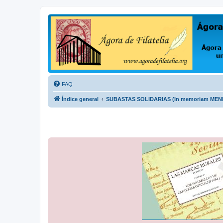
Ágora de Filatelia
Foro sobre filatelia o sobre lo que se tercie. Ágora de Filatelia es un f
FAQ
Índice general
SUBASTAS SOLIDARIAS (In memoriam ME