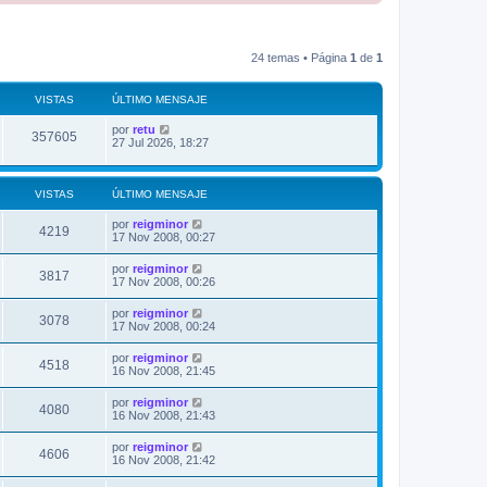
24 temas • Página
1
de
1
VISTAS
ÚLTIMO MENSAJE
Ú
por
retu
V
357605
l
27 Jul 2026, 18:27
t
i
i
m
s
o
VISTAS
ÚLTIMO MENSAJE
m
t
e
Ú
por
reigminor
V
4219
n
l
17 Nov 2008, 00:27
s
a
t
i
a
i
Ú
por
reigminor
j
V
3817
m
s
l
17 Nov 2008, 00:26
e
s
o
t
m
i
i
Ú
por
reigminor
t
e
V
3078
m
l
17 Nov 2008, 00:24
n
s
o
t
s
a
m
i
i
a
Ú
por
reigminor
t
e
V
4518
m
j
l
s
16 Nov 2008, 21:45
n
s
o
e
t
s
a
m
i
i
a
Ú
por
reigminor
t
e
V
4080
m
j
l
s
16 Nov 2008, 21:43
n
s
o
e
t
s
a
m
i
i
a
Ú
por
reigminor
t
e
V
4606
m
j
l
s
16 Nov 2008, 21:42
n
s
o
e
t
s
a
m
i
i
a