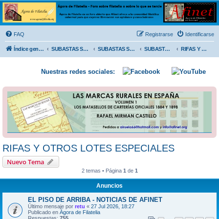
Ágora de Filatelia
Foro sobre filatelia o sobre lo que se tercie. Ágora de Filatelia es un foro abierto que Afinet
ofrece a la comunidad filatélica universal para que exprese libremente sus opiniones y
FAQ
Registrarse
Identificarse
conocimientos
Índice general
SUBASTAS SOLIDARIAS (In memoriam MENDOZA)
SUBASTAS SOLIDARIAS 2025 y anteriores
SUBASTAS SOLIDARIAS 2008
RIFAS Y OTROS LOTES ESPECIALES
Nuestras redes sociales:
RIFAS Y OTROS LOTES ESPECIALES
Nuevo Tema
2 temas • Página
1
de
1
Anuncios
EL PISO DE ARRIBA - NOTICIAS DE AFINET
Último mensaje por
retu
«
27 Jul 2026, 18:27
Publicado en
Ágora de Filatelia
Respuestas:
755