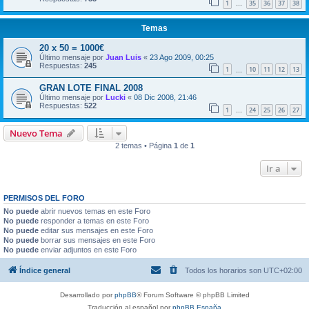
1
35
36
37
38
…
Temas
20 x 50 = 1000€
Último mensaje por
Juan Luis
«
23 Ago 2009, 00:25
Respuestas:
245
1
10
11
12
13
…
GRAN LOTE FINAL 2008
Último mensaje por
Lucki
«
08 Dic 2008, 21:46
Respuestas:
522
1
24
25
26
27
…
Nuevo Tema
2 temas • Página
1
de
1
Ir a
PERMISOS DEL FORO
No puede
abrir nuevos temas en este Foro
No puede
responder a temas en este Foro
No puede
editar sus mensajes en este Foro
No puede
borrar sus mensajes en este Foro
No puede
enviar adjuntos en este Foro
Índice general
Todos los horarios son
UTC+02:00
Desarrollado por
phpBB
® Forum Software © phpBB Limited
Traducción al español por
phpBB España