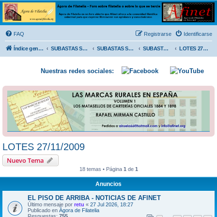
Ágora de Filatelia
Foro sobre filatelia o sobre lo que se tercie. Ágora de Filatelia es un foro abierto que Afinet
ofrece a la comunidad filatélica universal para que exprese libremente sus opiniones y
FAQ
Registrarse
Identificarse
conocimientos
Índice general
SUBASTAS SOLIDARIAS (In memoriam MENDOZA)
SUBASTAS SOLIDARIAS 2025 y anteriores
SUBASTAS SOLIDARIAS 2009
LOTES 27/11/2009
Nuestras redes sociales:
LOTES 27/11/2009
Nuevo Tema
18 temas • Página
1
de
1
Anuncios
EL PISO DE ARRIBA - NOTICIAS DE AFINET
Último mensaje por
retu
«
27 Jul 2026, 18:27
Publicado en
Ágora de Filatelia
Respuestas:
755