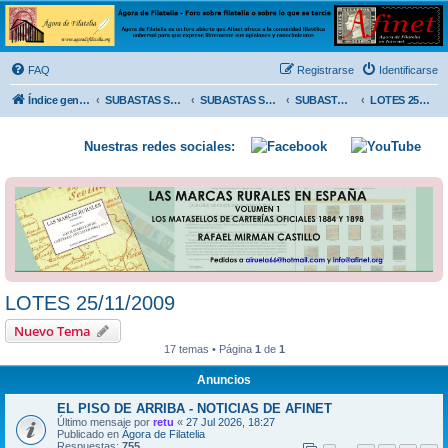
Ágora de Filatelia
Foro sobre filatelia o sobre lo que se tercie. Ágora de Filatelia es un foro abierto que Afinet
ofrece a la comunidad filatélica universal para que exprese libremente sus opiniones y
FAQ
Registrarse
Identificarse
conocimientos
Índice general
SUBASTAS SOLIDARIAS (In memoriam MENDOZA)
SUBASTAS SOLIDARIAS 2025 y anteriores
SUBASTAS SOLIDARIAS 2009
LOTES 25/11/2009
Nuestras redes sociales:
LOTES 25/11/2009
Nuevo Tema
17 temas • Página
1
de
1
Anuncios
EL PISO DE ARRIBA - NOTICIAS DE AFINET
Último mensaje por
retu
«
27 Jul 2026, 18:27
Publicado en
Ágora de Filatelia
Respuestas:
755