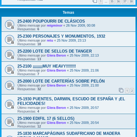
1
35
36
37
38
…
Temas
25-2400 POUPOURRI DE CLÁSICOS
Último mensaje por
reigminor
«
26 Nov 2009, 00:08
Respuestas:
6
25-2300 PERSONAJES Y MONUMENTOS, 1932
Último mensaje por
retu
«
25 Nov 2009, 23:13
Respuestas:
18
25-2200 LOTE DE SELLOS DE TANGER
Último mensaje por
Glera Beron
«
25 Nov 2009, 22:13
Respuestas:
13
25-2100 ¡¡¡¡¡¡¡¡MUY HEAVY!!!!!!!!
Último mensaje por
Glera Beron
«
25 Nov 2009, 21:06
Respuestas:
7
25-2000 LOTE DE CARTERÍAS SOBRE PELÓN
Último mensaje por
Glera Beron
«
25 Nov 2009, 21:00
Respuestas:
32
1
2
25-1930 PUENTES, DARWIN, ESCUDO DE ESPAÑA Y ¡EL
FELICIDADES!
Último mensaje por
Glera Beron
«
25 Nov 2009, 20:57
Respuestas:
4
25-1900 EDIFIL 17 (6 SELLOS)
Último mensaje por
Glera Beron
«
25 Nov 2009, 20:54
Respuestas:
12
25-1830 MARCAPÁGINAS SUDAFRICANO DE MADERA