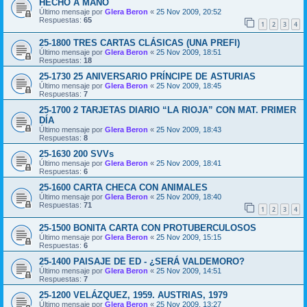
HECHO A MANO
Último mensaje por
Glera Beron
«
25 Nov 2009, 20:52
Respuestas:
65
1
2
3
4
25-1800 TRES CARTAS CLÁSICAS (UNA PREFI)
Último mensaje por
Glera Beron
«
25 Nov 2009, 18:51
Respuestas:
18
25-1730 25 ANIVERSARIO PRÍNCIPE DE ASTURIAS
Último mensaje por
Glera Beron
«
25 Nov 2009, 18:45
Respuestas:
7
25-1700 2 TARJETAS DIARIO “LA RIOJA” CON MAT. PRIMER
DÍA
Último mensaje por
Glera Beron
«
25 Nov 2009, 18:43
Respuestas:
8
25-1630 200 SVVs
Último mensaje por
Glera Beron
«
25 Nov 2009, 18:41
Respuestas:
6
25-1600 CARTA CHECA CON ANIMALES
Último mensaje por
Glera Beron
«
25 Nov 2009, 18:40
Respuestas:
71
1
2
3
4
25-1500 BONITA CARTA CON PROTUBERCULOSOS
Último mensaje por
Glera Beron
«
25 Nov 2009, 15:15
Respuestas:
6
25-1400 PAISAJE DE ED - ¿SERÁ VALDEMORO?
Último mensaje por
Glera Beron
«
25 Nov 2009, 14:51
Respuestas:
7
25-1200 VELÁZQUEZ, 1959. AUSTRIAS, 1979
Último mensaje por
Glera Beron
«
25 Nov 2009, 13:27