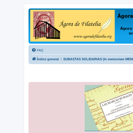
Ágora de Filatelia
Foro sobre filatelia o sobre lo que se tercie. Ágora de Filatelia es un f
FAQ
Índice general
SUBASTAS SOLIDARIAS (In memoriam ME