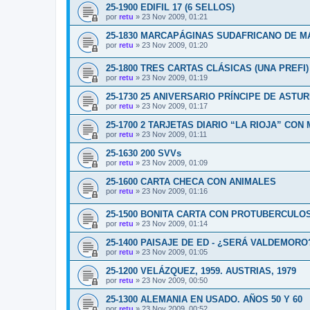
25-1900 EDIFIL 17 (6 SELLOS)
por
retu
»
23 Nov 2009, 01:21
25-1830 MARCAPÁGINAS SUDAFRICANO DE 
por
retu
»
23 Nov 2009, 01:20
25-1800 TRES CARTAS CLÁSICAS (UNA PREFI)
por
retu
»
23 Nov 2009, 01:19
25-1730 25 ANIVERSARIO PRÍNCIPE DE ASTUR
por
retu
»
23 Nov 2009, 01:17
25-1700 2 TARJETAS DIARIO “LA RIOJA” CON 
por
retu
»
23 Nov 2009, 01:11
25-1630 200 SVVs
por
retu
»
23 Nov 2009, 01:09
25-1600 CARTA CHECA CON ANIMALES
por
retu
»
23 Nov 2009, 01:16
25-1500 BONITA CARTA CON PROTUBERCULO
por
retu
»
23 Nov 2009, 01:14
25-1400 PAISAJE DE ED - ¿SERÁ VALDEMORO
por
retu
»
23 Nov 2009, 01:05
25-1200 VELÁZQUEZ, 1959. AUSTRIAS, 1979
por
retu
»
23 Nov 2009, 00:50
25-1300 ALEMANIA EN USADO. AÑOS 50 Y 60
por
retu
»
23 Nov 2009, 00:52