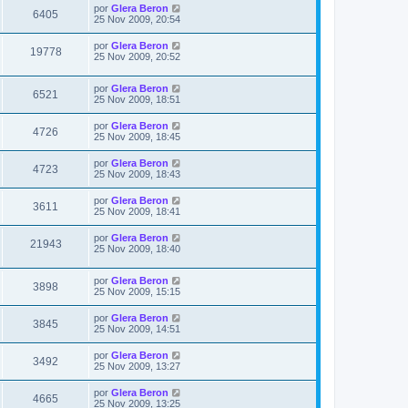
i
i
t
e
Ú
por
Glera Beron
j
V
6405
m
s
n
l
25 Nov 2009, 20:54
e
s
o
s
a
t
m
i
a
i
Ú
por
Glera Beron
t
e
j
V
19778
m
s
l
25 Nov 2009, 20:52
n
e
s
o
t
s
a
m
i
i
a
t
e
Ú
por
Glera Beron
m
j
V
6521
s
n
s
l
25 Nov 2009, 18:51
o
e
s
a
t
m
i
a
i
t
e
Ú
por
Glera Beron
j
V
4726
m
s
n
l
25 Nov 2009, 18:45
e
s
o
s
a
t
m
i
a
i
Ú
por
Glera Beron
t
e
j
V
4723
m
s
l
25 Nov 2009, 18:43
n
e
s
o
t
s
a
m
i
i
a
Ú
por
Glera Beron
t
e
V
3611
m
j
l
s
25 Nov 2009, 18:41
n
s
o
e
t
s
a
m
i
i
a
Ú
por
Glera Beron
t
e
V
21943
m
j
l
s
25 Nov 2009, 18:40
n
s
o
e
t
s
a
m
i
i
a
t
e
Ú
por
Glera Beron
m
j
V
3898
s
n
s
l
25 Nov 2009, 15:15
o
e
s
a
t
m
i
a
i
t
e
Ú
por
Glera Beron
j
V
3845
m
s
n
l
25 Nov 2009, 14:51
e
s
o
s
a
t
m
i
a
i
Ú
por
Glera Beron
t
e
j
V
3492
m
s
l
25 Nov 2009, 13:27
n
e
s
o
t
s
a
m
i
i
a
Ú
por
Glera Beron
t
e
V
4665
m
j
l
s
25 Nov 2009, 13:25
n
s