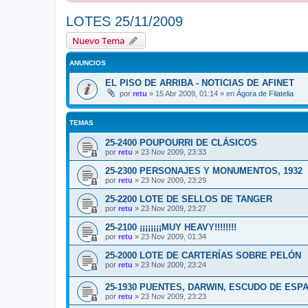
LOTES 25/11/2009
Nuevo Tema
ANUNCIOS
EL PISO DE ARRIBA - NOTICIAS DE AFINET
por
retu
»
15 Abr 2009, 01:14
» en
Ágora de Filatelia
TEMAS
25-2400 POUPOURRI DE CLÁSICOS
por
retu
»
23 Nov 2009, 23:33
25-2300 PERSONAJES Y MONUMENTOS, 1932
por
retu
»
23 Nov 2009, 23:29
25-2200 LOTE DE SELLOS DE TANGER
por
retu
»
23 Nov 2009, 23:27
25-2100 ¡¡¡¡¡¡¡¡MUY HEAVY!!!!!!!!
por
retu
»
23 Nov 2009, 01:34
25-2000 LOTE DE CARTERÍAS SOBRE PELÓN
por
retu
»
23 Nov 2009, 23:24
25-1930 PUENTES, DARWIN, ESCUDO DE ESPA
por
retu
»
23 Nov 2009, 23:23