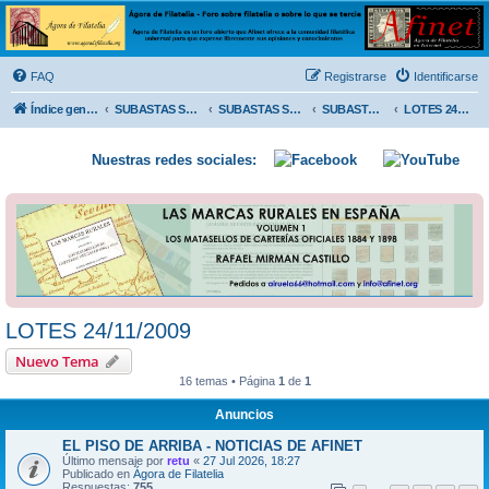
Ágora de Filatelia
Foro sobre filatelia o sobre lo que se tercie. Ágora de Filatelia es un foro abierto que Afinet
ofrece a la comunidad filatélica universal para que exprese libremente sus opiniones y
FAQ
Registrarse
Identificarse
conocimientos
Índice general
SUBASTAS SOLIDARIAS (In memoriam MENDOZA)
SUBASTAS SOLIDARIAS 2025 y anteriores
SUBASTAS SOLIDARIAS 2009
LOTES 24/11/2009
Nuestras redes sociales:
LOTES 24/11/2009
Nuevo Tema
16 temas • Página
1
de
1
Anuncios
EL PISO DE ARRIBA - NOTICIAS DE AFINET
Último mensaje por
retu
«
27 Jul 2026, 18:27
Publicado en
Ágora de Filatelia
Respuestas:
755