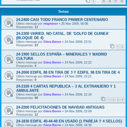
1
35
36
37
38
…
Temas
24-2400 CASI TODO FRANCO PRIMER CENTENARIO
Último mensaje por
reigminor
«
25 Nov 2009, 00:06
Respuestas:
13
24-2300 VARIED. NO CATAL. DE 'GOLFO DE GUINEA'
(BLOQUE DE 4)
Último mensaje por
Glera Beron
«
24 Nov 2009, 23:31
Respuestas:
23
1
2
24-1900 SELLOS ESPAÑA – MINERALES Y MADRID
CULTURA
Último mensaje por
Glera Beron
«
24 Nov 2009, 22:22
Respuestas:
4
24-2000 EDIFIL 88 EN TIRA DE 3 Y EDIFIL 98 EN TIRA DE 4
Último mensaje por
Glera Beron
«
24 Nov 2009, 22:21
Respuestas:
8
24-2100 4 CARTAS REPUBLICA – 3 AL EXTRANJERO Y 1
AMBULANTE
Último mensaje por
Glera Beron
«
24 Nov 2009, 22:19
Respuestas:
68
1
2
3
4
24-2200 FELICITACIONES DE NAVIDAD ANTIGUAS
Último mensaje por
Glera Beron
«
24 Nov 2009, 22:09
Respuestas:
12
24-1830 EDIFIL 40-44-48 EN USADO (1 PAREJA Y 4 SELLOS)
Último mensaje por
Glera Beron
«
24 Nov 2009, 18:39