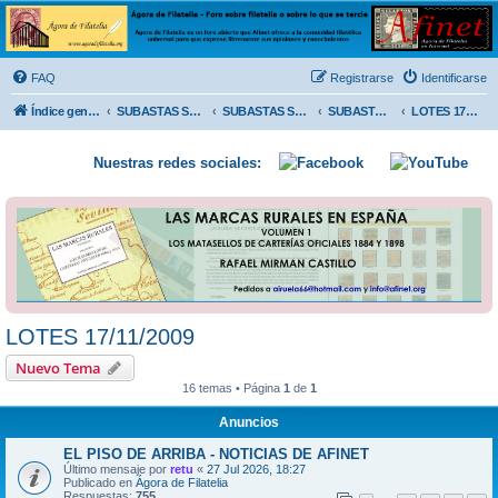
Ágora de Filatelia
Foro sobre filatelia o sobre lo que se tercie. Ágora de Filatelia es un foro abierto que Afinet
ofrece a la comunidad filatélica universal para que exprese libremente sus opiniones y
FAQ
Registrarse
Identificarse
conocimientos
Índice general
SUBASTAS SOLIDARIAS (In memoriam MENDOZA)
SUBASTAS SOLIDARIAS 2025 y anteriores
SUBASTAS SOLIDARIAS 2009
LOTES 17/11/2009
Nuestras redes sociales:
LOTES 17/11/2009
Nuevo Tema
16 temas • Página
1
de
1
Anuncios
EL PISO DE ARRIBA - NOTICIAS DE AFINET
Último mensaje por
retu
«
27 Jul 2026, 18:27
Publicado en
Ágora de Filatelia
Respuestas:
755