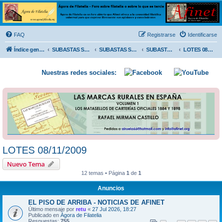
Ágora de Filatelia
Foro sobre filatelia o sobre lo que se tercie. Ágora de Filatelia es un foro abierto que Afinet
ofrece a la comunidad filatélica universal para que exprese libremente sus opiniones y
FAQ
Registrarse
Identificarse
conocimientos
Índice general
SUBASTAS SOLIDARIAS (In memoriam MENDOZA)
SUBASTAS SOLIDARIAS 2025 y anteriores
SUBASTAS SOLIDARIAS 2009
LOTES 08/11/2009
Nuestras redes sociales:
LOTES 08/11/2009
Nuevo Tema
12 temas • Página
1
de
1
Anuncios
EL PISO DE ARRIBA - NOTICIAS DE AFINET
Último mensaje por
retu
«
27 Jul 2026, 18:27
Publicado en
Ágora de Filatelia
Respuestas:
755