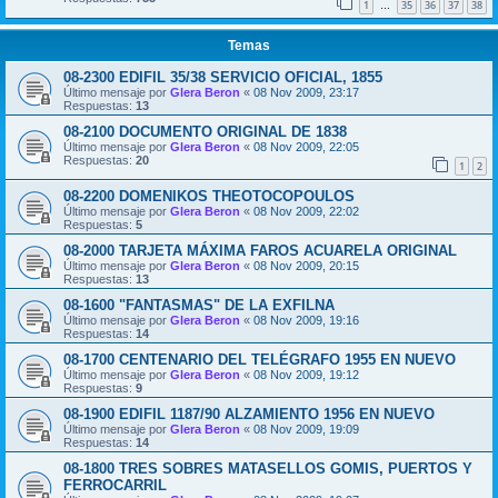
1
35
36
37
38
…
Temas
08-2300 EDIFIL 35/38 SERVICIO OFICIAL, 1855
Último mensaje por
Glera Beron
«
08 Nov 2009, 23:17
Respuestas:
13
08-2100 DOCUMENTO ORIGINAL DE 1838
Último mensaje por
Glera Beron
«
08 Nov 2009, 22:05
Respuestas:
20
1
2
08-2200 DOMENIKOS THEOTOCOPOULOS
Último mensaje por
Glera Beron
«
08 Nov 2009, 22:02
Respuestas:
5
08-2000 TARJETA MÁXIMA FAROS ACUARELA ORIGINAL
Último mensaje por
Glera Beron
«
08 Nov 2009, 20:15
Respuestas:
13
08-1600 "FANTASMAS" DE LA EXFILNA
Último mensaje por
Glera Beron
«
08 Nov 2009, 19:16
Respuestas:
14
08-1700 CENTENARIO DEL TELÉGRAFO 1955 EN NUEVO
Último mensaje por
Glera Beron
«
08 Nov 2009, 19:12
Respuestas:
9
08-1900 EDIFIL 1187/90 ALZAMIENTO 1956 EN NUEVO
Último mensaje por
Glera Beron
«
08 Nov 2009, 19:09
Respuestas:
14
08-1800 TRES SOBRES MATASELLOS GOMIS, PUERTOS Y
FERROCARRIL