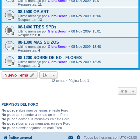
Último mensaje por
Glera Beron
«
08 Nov 2009, 19:07
Respuestas:
11
08-1500 OP-ART
Último mensaje por
Glera Beron
«
08 Nov 2009, 15:06
Respuestas:
13
08-1400 TRES SPDs
Último mensaje por
Glera Beron
«
08 Nov 2009, 15:01
Respuestas:
8
08-1300 MÁS SUIZOS
Último mensaje por
Glera Beron
«
08 Nov 2009, 13:40
Respuestas:
4
08-1200 SOBRE DE ED - FLORES
Último mensaje por
Glera Beron
«
08 Nov 2009, 13:35
Respuestas:
3
Nuevo Tema
12 temas • Página
1
de
1
Ir a
PERMISOS DEL FORO
No puede
abrir nuevos temas en este Foro
No puede
responder a temas en este Foro
No puede
editar sus mensajes en este Foro
No puede
borrar sus mensajes en este Foro
No puede
enviar adjuntos en este Foro
Índice general
Todos los horarios son
UTC+02:00