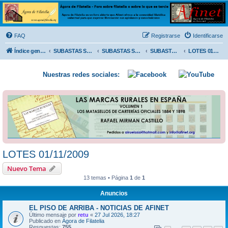
Ágora de Filatelia
Foro sobre filatelia o sobre lo que se tercie. Ágora de Filatelia es un foro abierto que Afinet
ofrece a la comunidad filatélica universal para que exprese libremente sus opiniones y
FAQ
Registrarse
Identificarse
conocimientos
Índice general
SUBASTAS SOLIDARIAS (In memoriam MENDOZA)
SUBASTAS SOLIDARIAS 2025 y anteriores
SUBASTAS SOLIDARIAS 2009
LOTES 01/11/2009
Nuestras redes sociales:
LOTES 01/11/2009
Nuevo Tema
13 temas • Página
1
de
1
Anuncios
EL PISO DE ARRIBA - NOTICIAS DE AFINET
Último mensaje por
retu
«
27 Jul 2026, 18:27
Publicado en
Ágora de Filatelia
Respuestas:
755