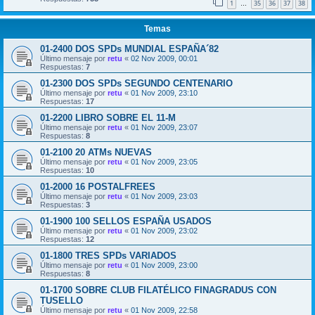
1
35
36
37
38
…
Temas
01-2400 DOS SPDs MUNDIAL ESPAÑA´82
Último mensaje por
retu
«
02 Nov 2009, 00:01
Respuestas:
7
01-2300 DOS SPDs SEGUNDO CENTENARIO
Último mensaje por
retu
«
01 Nov 2009, 23:10
Respuestas:
17
01-2200 LIBRO SOBRE EL 11-M
Último mensaje por
retu
«
01 Nov 2009, 23:07
Respuestas:
8
01-2100 20 ATMs NUEVAS
Último mensaje por
retu
«
01 Nov 2009, 23:05
Respuestas:
10
01-2000 16 POSTALFREES
Último mensaje por
retu
«
01 Nov 2009, 23:03
Respuestas:
3
01-1900 100 SELLOS ESPAÑA USADOS
Último mensaje por
retu
«
01 Nov 2009, 23:02
Respuestas:
12
01-1800 TRES SPDs VARIADOS
Último mensaje por
retu
«
01 Nov 2009, 23:00
Respuestas:
8
01-1700 SOBRE CLUB FILATÉLICO FINAGRADUS CON
TUSELLO
Último mensaje por
retu
«
01 Nov 2009, 22:58