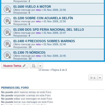
Respuestas:
2
01-1600 VUELO A MOTOR
Último mensaje por
retu
«
01 Nov 2009, 22:56
Respuestas:
6
01-1200 SOBRE CON ACUARELA DELFÍN
Último mensaje por
retu
«
01 Nov 2009, 22:50
Respuestas:
8
01-1500 DOS SPD FERIA NACIONAL DEL SELLO
Último mensaje por
retu
«
01 Nov 2009, 22:47
Respuestas:
4
01-1400 4 PRECIOSOS SOBRES MARINOS
Último mensaje por
retu
«
01 Nov 2009, 22:46
Respuestas:
19
01-1300 75 NÓRDICOS
Último mensaje por
retu
«
01 Nov 2009, 22:45
Respuestas:
10
Nuevo Tema
13 temas • Página
1
de
1
Ir a
PERMISOS DEL FORO
No puede
abrir nuevos temas en este Foro
No puede
responder a temas en este Foro
No puede
editar sus mensajes en este Foro
No puede
borrar sus mensajes en este Foro