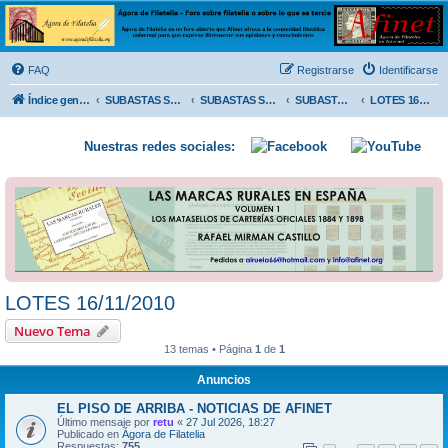
Ágora de Filatelia
Foro sobre filatelia o sobre lo que se tercie. Ágora de Filatelia es un foro abierto que Afinet
ofrece a la comunidad filatélica universal para que exprese libremente sus opiniones y
FAQ
Registrarse
Identificarse
conocimientos
Índice general
SUBASTAS SOLIDARIAS (In memoriam MENDOZA)
SUBASTAS SOLIDARIAS 2025 y anteriores
SUBASTAS SOLIDARIAS 2010
LOTES 16/11/2010
Nuestras redes sociales:
LOTES 16/11/2010
Nuevo Tema
13 temas • Página
1
de
1
Anuncios
EL PISO DE ARRIBA - NOTICIAS DE AFINET
Último mensaje por
retu
«
27 Jul 2026, 18:27
Publicado en
Ágora de Filatelia
Respuestas:
755